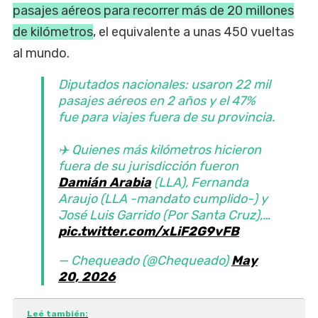
pasajes aéreos para recorrer más de 20 millones
de kilómetros
, el equivalente a unas 450 vueltas
al mundo.
Diputados nacionales: usaron 22 mil
pasajes aéreos en 2 años y el 47%
fue para viajes fuera de su provincia.
✈️ Quienes más kilómetros hicieron
fuera de su jurisdicción fueron
Damián Arabia
(LLA), Fernanda
Araujo (LLA -mandato cumplido-) y
José Luis Garrido (Por Santa Cruz),…
pic.twitter.com/xLiF2G9vFB
— Chequeado (@Chequeado)
May
20, 2026
Leé también: