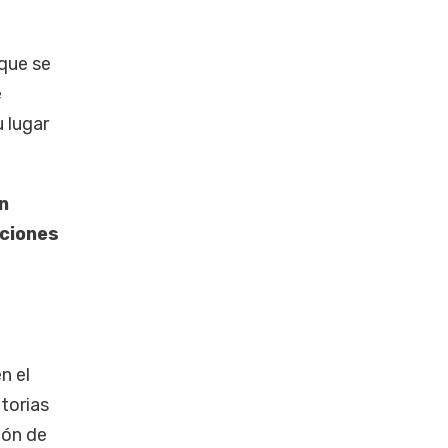
 que se
e
 lugar
n
aciones
n el
atorias
ión de