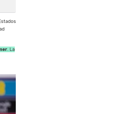
 Estados
dad
mer
. La