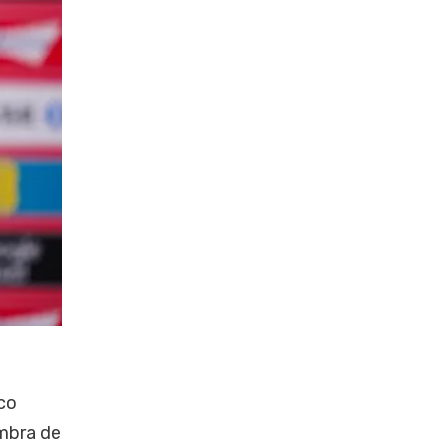
ico
ombra de