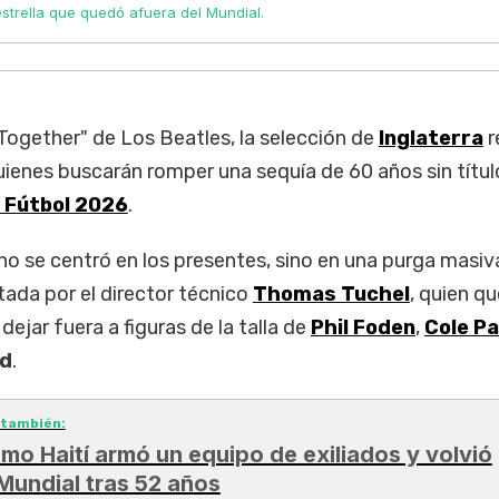
strella que quedó afuera del Mundial.
Together" de Los Beatles, la selección de
Inglaterra
r
ienes buscarán romper una sequía de 60 años sin título
 Fútbol 2026
.
no se centró en los presentes, sino en una purga masiv
tada por el director técnico
Thomas Tuchel
, quien q
dejar fuera a figuras de la talla de
Phil Foden
,
Cole P
ld
.
 también:
mo Haití armó un equipo de exiliados y volvió
 Mundial tras 52 años