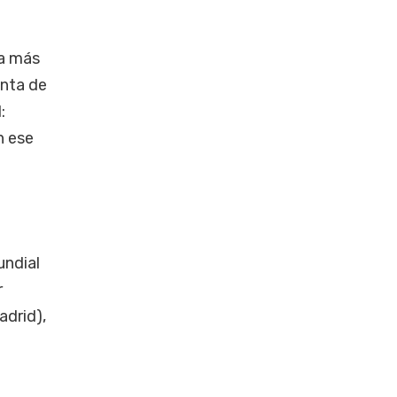
a más
enta de
:
n ese
undial
r
adrid),