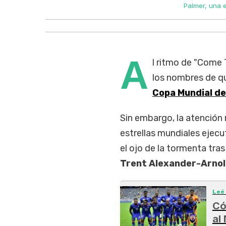
Palmer, una e
A
l ritmo de "Come 
los nombres de qu
Copa Mundial de
Sin embargo, la atención 
estrellas mundiales ejecu
el ojo de la tormenta tras 
Trent Alexander-Arno
Leé
Có
al