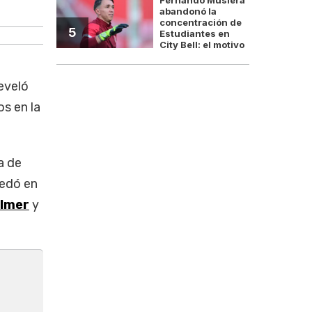
Palmer, una estre
abandonó la
concentración de
5
Estudiantes en
City Bell: el motivo
eveló
s en la
a de
uedó en
almer
y