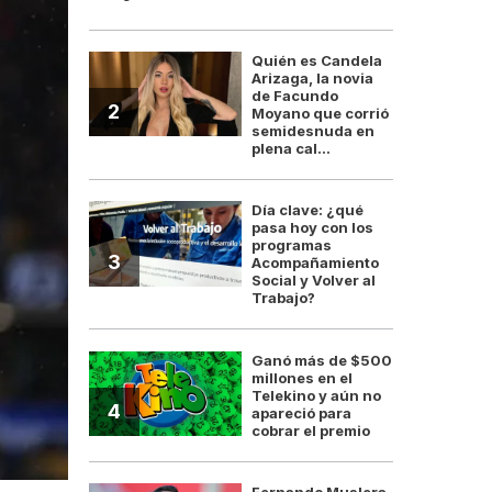
Quién es Candela
Arizaga, la novia
de Facundo
2
Moyano que corrió
semidesnuda en
plena cal...
Día clave: ¿qué
pasa hoy con los
programas
3
Acompañamiento
Social y Volver al
Trabajo?
Ganó más de $500
millones en el
Telekino y aún no
4
apareció para
cobrar el premio
Fernando Muslera