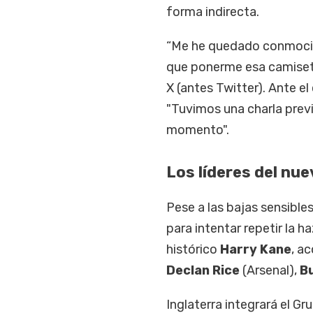
forma indirecta.
“Me he quedado conmocio
que ponerme esa camiseta 
X (antes Twitter). Ante e
"Tuvimos una charla prev
momento".
Los líderes del nue
Pese a las bajas sensible
para intentar repetir la 
histórico
Harry Kane
, a
Declan Rice
(Arsenal),
B
Inglaterra integrará el G