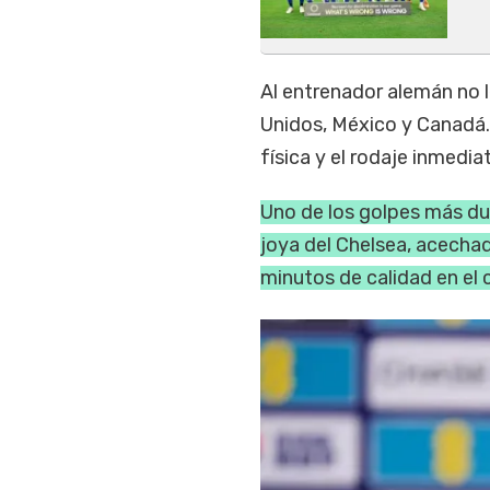
Al entrenador alemán no l
Unidos, México y Canadá. 
física y el rodaje inmedia
Uno de los golpes más dur
joya del Chelsea, acechad
minutos de calidad en el 