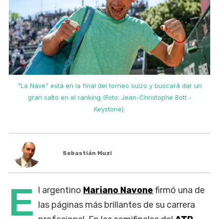
"La Nave" está en la final del torneo suizo y buscará dar un
gran salto en el ranking (Foto: Jean-Christophe Bott -
Keystone).
Sebastián Muzi
E
l argentino
Mariano Navone
firmó una de
las páginas más brillantes de su carrera