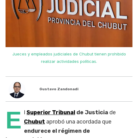
Jueces y empleados judiciales de Chubut tienen prohibido
realizar actividades políticas.
Gustavo Zandonadi
E
l
Superior Tribunal
de Justicia
de
Chubut
aprobó una acordada que
endurece el régimen de