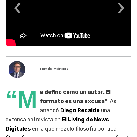
‹
›
Tomás Méndez
“M
e defino como un autor. El
formato es una excusa”
. Así
arrancó
Diego Recalde
una
extensa entrevista en
El Living de News
Digitales
en la que mezcló filosofía política,