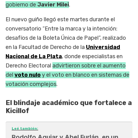
gobierno de
Javier Milei
.
El nuevo guiño llegó este martes durante el
conversatorio “Entre la marca y la intención:
desafíos de la Boleta Única de Papel”, realizado
en la Facultad de Derecho de la
Universidad
Nacional de La Plata
, donde especialistas en
Derecho Electoral
advirtieron sobre el aumento
del
voto nulo
y el voto en blanco en sistemas de
votación complejos
.
El blindaje académico que fortalece a
Kicillof
Leé también:
Rodolfo Aguiar y Abel Furlán, en un