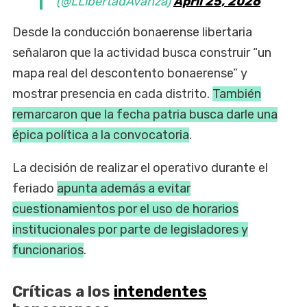
(@LLibertadAvanza)
April 25, 2026
Desde la conducción bonaerense libertaria
señalaron que la actividad busca construir “un
mapa real del descontento bonaerense” y
mostrar presencia en cada distrito.
También
remarcaron que la fecha patria busca darle una
épica política a la convocatoria
.
La decisión de realizar el operativo durante el
feriado
apunta además a evitar
cuestionamientos por el uso de horarios
institucionales por parte de legisladores y
funcionarios
.
Críticas a los
intendentes