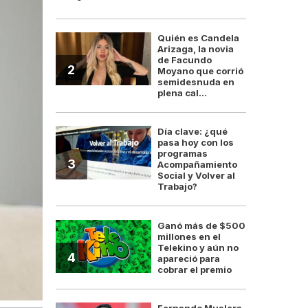
Quién es Candela
Arizaga, la novia
de Facundo
2
Moyano que corrió
semidesnuda en
plena cal...
Día clave: ¿qué
pasa hoy con los
programas
3
Acompañamiento
Social y Volver al
Trabajo?
Ganó más de $500
millones en el
Telekino y aún no
4
apareció para
cobrar el premio
Fernando Muslera