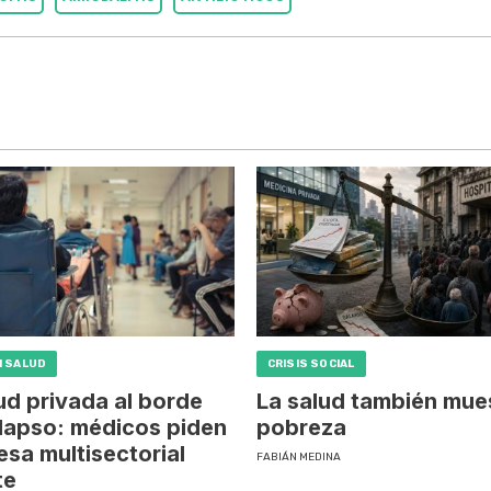
N SALUD
CRISIS SOCIAL
ud privada al borde
La salud también mues
lapso: médicos piden
pobreza
sa multisectorial
FABIÁN MEDINA
te