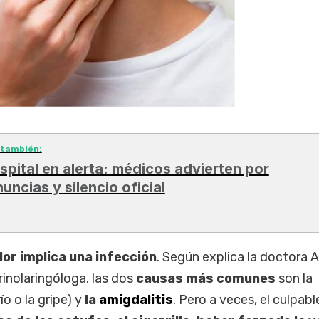
 también:
spital en alerta: médicos advierten por
nuncias y silencio oficial
lor implica una infección
. Según explica la doctora 
rinolaringóloga, las dos
causas más comunes
son la
ío o la gripe) y
la
amigdalitis
. Pero a veces, el culpab