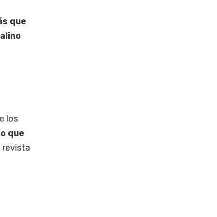
ás que
alino
e los
no que
 revista