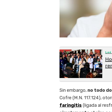
Leé
Ho
re
Sin embargo,
no todo do
Cofre (M.N. 117.124), otor
faringitis
(ligada al resfr