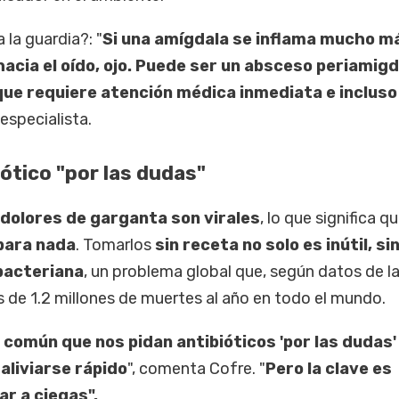
 la guardia?: "
Si una amígdala se inflama mucho m
a hacia el oído, ojo. Puede ser un absceso periamigd
que requiere atención médica inmediata e incluso
 especialista.
iótico "por las dudas"
 dolores de garganta son virales
, lo que significa qu
para nada
. Tomarlos
sin receta no solo es inútil, si
 bacteriana
, un problema global que, según datos de la
 de 1.2 millones de muertes al año en todo el mundo.
e común que nos pidan antibióticos 'por las dudas'
aliviarse rápido
", comenta Cofre. "
Pero la clave es
ar a ciegas".