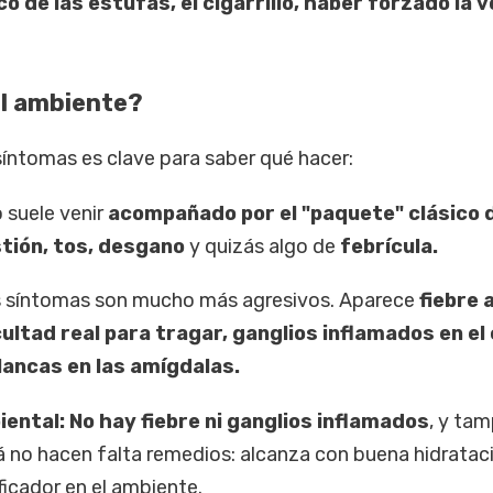
o de las estufas, el cigarrillo, haber forzado la v
el ambiente?
 síntomas es clave para saber qué hacer:
o suele venir
acompañado por el "paquete" clásico 
tión, tos, desgano
y quizás algo de
febrícula.
 síntomas son mucho más agresivos. Aparece
fiebre 
cultad real para tragar, ganglios inflamados en el 
lancas en las amígdalas.
iental: No hay fiebre ni ganglios inflamados
, y ta
á no hacen falta remedios: alcanza con buena hidratac
icador en el ambiente.