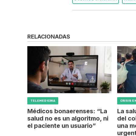
RELACIONADAS
TELEMEDICINA
CRISIS E
Médicos bonaerenses: “La
La sal
salud no es un algoritmo, ni
del co
el paciente un usuario”
una me
urgen