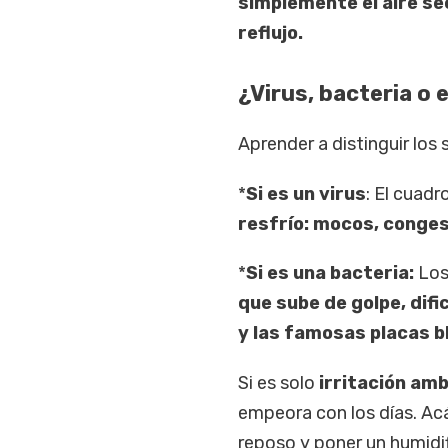
simplemente el aire sec
reflujo.
¿Virus, bacteria o 
Aprender a distinguir los
*
Si es un virus
: El cuadr
resfrío: mocos, conges
*
Si es una bacteria:
Los
que sube de golpe, difi
y las famosas placas b
Si es solo
irritación amb
empeora con los días. Ac
reposo y poner un humidif