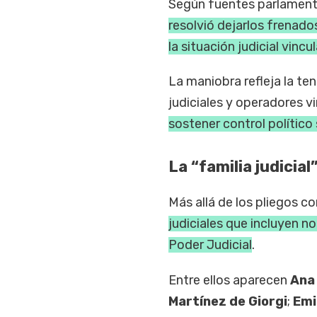
Según fuentes parlament
resolvió dejarlos frenado
la situación judicial vinc
La maniobra refleja la ten
judiciales y operadores v
sostener control polític
La “familia judicia
Más allá de los pliegos c
judiciales que incluyen n
Poder Judicial
.
Entre ellos aparecen
Ana 
Martínez de Giorgi
;
Emi