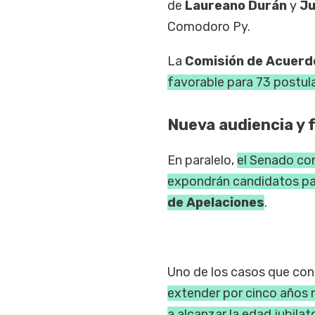
de
Laureano Durán
y
Ju
Comodoro Py.
La
Comisión de Acuerd
favorable para 73 postula
Nueva audiencia y 
En paralelo,
el Senado con
expondrán candidatos para
de Apelaciones
.
Uno de los casos que con
extender por cinco años
a alcanzar la edad jubilat