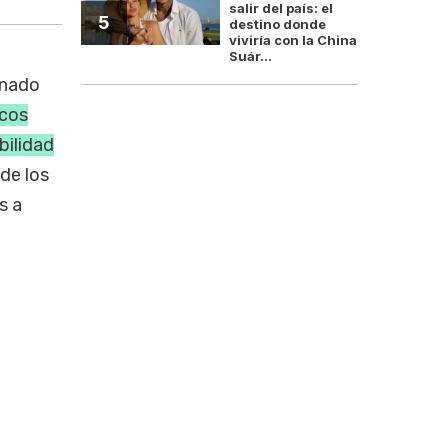
salir del país: el
5
destino donde
viviría con la China
Suár...
enado
icos
bilidad
 de los
s a