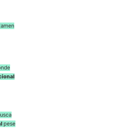
ctamen
donde
ional
busca
l
pese