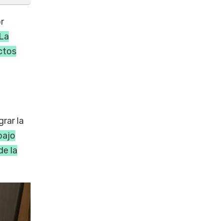
r
La
ctos
rar la
bajo
de la