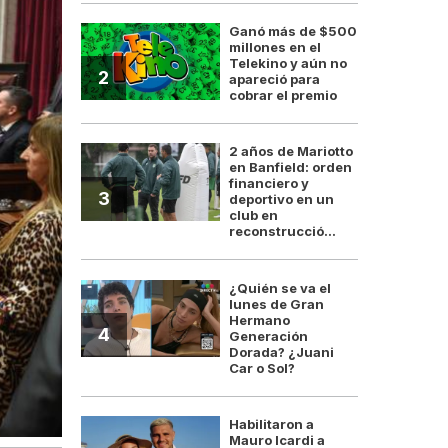
Ganó más de $500
millones en el
Telekino y aún no
2
apareció para
cobrar el premio
2 años de Mariotto
en Banfield: orden
financiero y
3
deportivo en un
club en
reconstrucció...
¿Quién se va el
lunes de Gran
Hermano
4
Generación
Dorada? ¿Juani
Car o Sol?
Habilitaron a
Mauro Icardi a