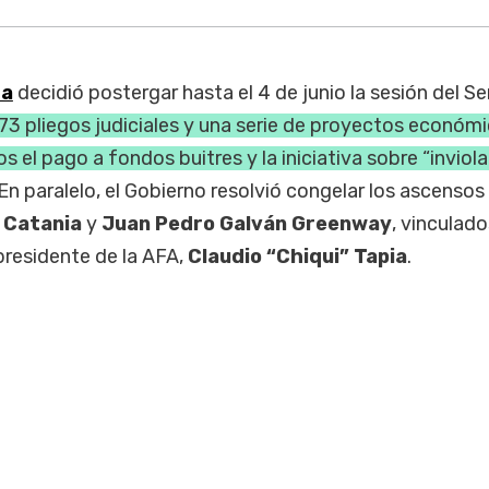
za
decidió postergar hasta el 4 de junio la sesión del S
 73 pliegos judiciales y una serie de proyectos económ
los el pago a fondos buitres y la iniciativa sobre “inviola
 En paralelo, el Gobierno resolvió congelar los ascensos
 Catania
y
Juan Pedro Galván Greenway
, vinculado
 presidente de la AFA,
Claudio “Chiqui” Tapia
.