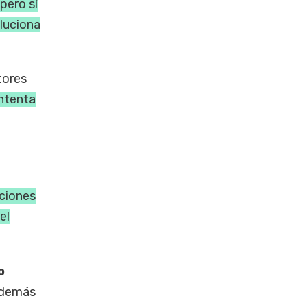
pero sí
luciona
tores
intenta
ciones
el
o
 además