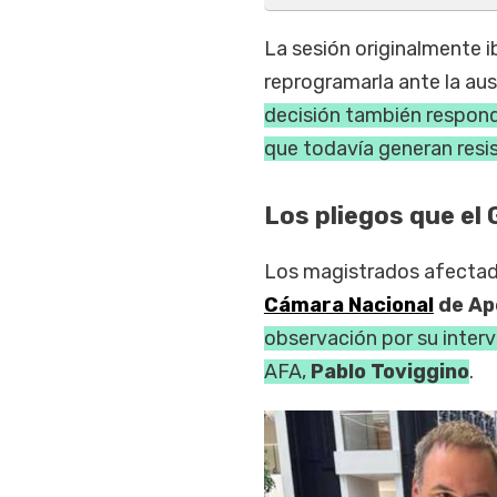
La sesión originalmente i
reprogramarla ante la aus
decisión también respond
que todavía generan resis
Los pliegos que el
Los magistrados afectados
Cámara Nacional
de Ap
observación por su interv
AFA,
Pablo Toviggino
.