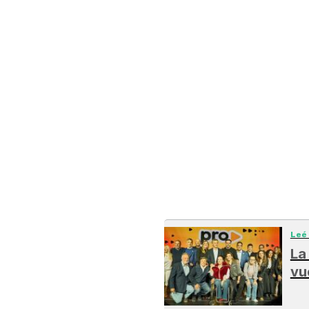
Leé
La
vu