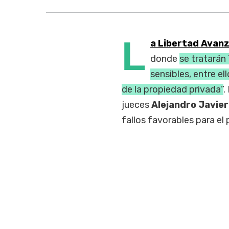
L
a Libertad Avan
donde
se tratarán
sensibles, entre el
de la propiedad privada”
.
jueces
Alejandro Javier
fallos favorables para el