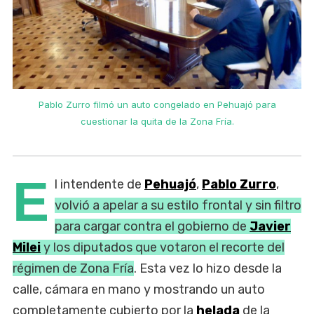
Pablo Zurro filmó un auto congelado en Pehuajó para
cuestionar la quita de la Zona Fría.
E
l intendente de
Pehuajó
,
Pablo Zurro
,
volvió a apelar a su estilo frontal y sin filtro
para cargar contra el gobierno de
Javier
Milei
y los diputados que votaron el recorte del
régimen de Zona Fría
. Esta vez lo hizo desde la
calle, cámara en mano y mostrando un auto
completamente cubierto por la
helada
de la