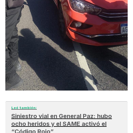
Leé también:
Siniestro vial en General Paz: hubo
ocho heridos y el SAME activó el
“Código Rojo”