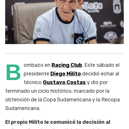
B
ombazo en
Racing Club
. Este sábado el
presidente
Diego Milito
decidió echar al
técnico
Gustavo Costas
y dio por
terminado un ciclo histórico, marcado por la
obtención de la Copa Sudamericana y la Recopa
Sudamericana.
El propio Milito le comunicó la decisión al