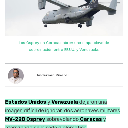
Los Osprey en Caracas abren una etapa clave de
coordinación entre EE.UU. y Venezuela.
Anderson Riverol
Estados Unidos
y
Venezuela
dejaron una
imagen difícil de ignorar: dos aeronaves militares
MV-22B Osprey
sobrevolando
Caracas
y
aterrizando en la sede diplomática