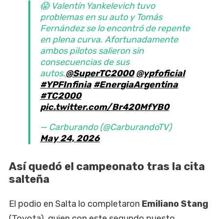
😱 Valentín Yankelevich tuvo
problemas en su auto y Tomás
Fernández se lo encontró de repente
en plena curva. Afortunadamente
ambos pilotos salieron sin
consecuencias de sus
autos.
@SuperTC2000
@ypfoficial
#YPFInfinia
#EnergiaArgentina
#TC2000
pic.twitter.com/Br420MfYB0
— Carburando (@CarburandoTV)
May 24, 2026
Así quedó el campeonato tras la cita
salteña
El podio en Salta lo completaron
Emiliano Stang
(Toyota), quien con este segundo puesto