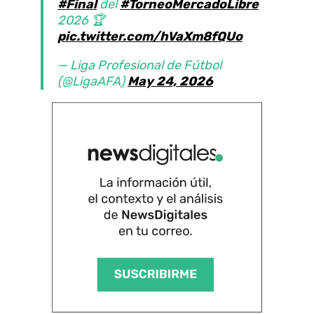
#Final
del
#TorneoMercadoLibre
2026 🏆
pic.twitter.com/hVaXm8fQUo
— Liga Profesional de Fútbol
(@LigaAFA)
May 24, 2026