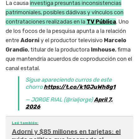
La causa
investiga presuntas inconsistencias
patrimoniales, posibles dádivas y vínculos con
contrataciones realizadas en la
TV Pública
. Uno
de los focos de la pesquisa apunta a la relación
entre
Adorni
y el productor televisivo
Marcelo
Grandio
, titular de la productora
Imhouse
, firma
que mantendría acuerdos de coproducción con el
canal estatal.
Sigue apareciendo curros de este
chorro
https://t.co/k1GJuWh8g1
— JORGE RIAL (@rialjorge)
April 7,
2026
Leé también:
Adorni y $85 millones en tarjetas: el