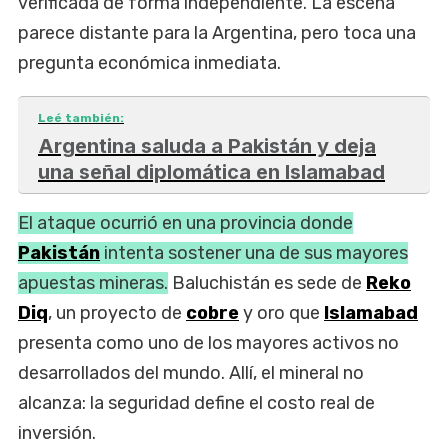
verificada de forma independiente. La escena
parece distante para la Argentina, pero toca una
pregunta económica inmediata.
Leé también:
Argentina saluda a Pakistán y deja
una señal diplomática en Islamabad
El ataque ocurrió en una provincia donde
Pakistán
intenta sostener una de sus mayores
apuestas mineras.
Baluchistán es sede de
Reko
Diq
, un proyecto de
cobre
y oro que
Islamabad
presenta como uno de los mayores activos no
desarrollados del mundo. Allí, el mineral no
alcanza: la seguridad define el costo real de
inversión.