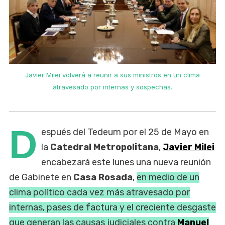
Javier Milei volverá a reunir a sus ministros en un clima
atravesado por internas y sospechas.
D
espués del Tedeum por el 25 de Mayo en
la
Catedral Metropolitana
,
Javier Milei
encabezará este lunes una nueva reunión
de Gabinete en
Casa Rosada
,
en medio de un
clima político cada vez más atravesado por
internas, pases de factura y el creciente desgaste
que generan las causas judiciales contra
Manuel