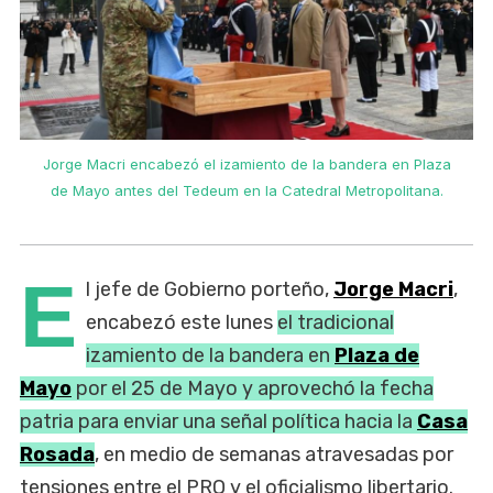
Jorge Macri encabezó el izamiento de la bandera en Plaza
de Mayo antes del Tedeum en la Catedral Metropolitana.
E
l jefe de Gobierno porteño,
Jorge Macri
,
encabezó este lunes
el tradicional
izamiento de la bandera en
Plaza de
Mayo
por el 25 de Mayo y aprovechó la fecha
patria para enviar una señal política hacia la
Casa
Rosada
, en medio de semanas atravesadas por
tensiones entre el PRO y el oficialismo libertario.