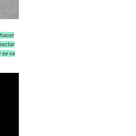
 hacer
nectar
 se va