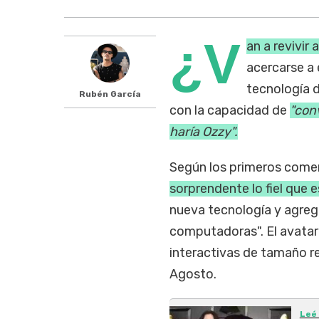
¿V
an a revivir 
acercarse a
tecnología d
Rubén García
con la capacidad de
"con
haría Ozzy".
Según los primeros comen
sorprendente lo fiel que es
nueva tecnología y agregó
computadoras". El avatar
interactivas de tamaño r
Agosto.
Leé