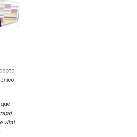
ncepto
cónico
 que
trapó
 vital
a