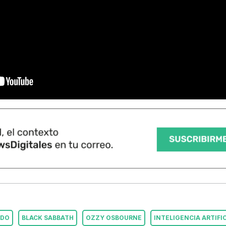
IDO
BLACK SABBATH
OZZY OSBOURNE
INTELIGENCIA ARTIFI