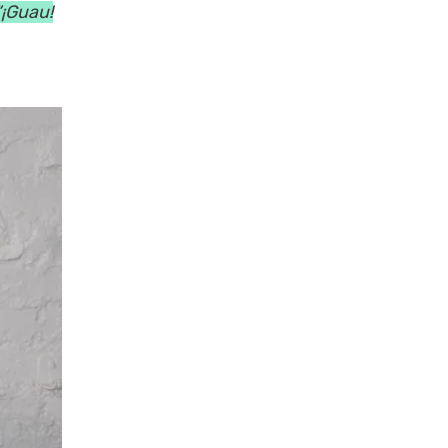
“¡Guau!