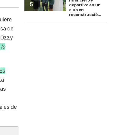
5
deportivo en un
club en
reconstrucció...
uiere
esa de
e Ozzy
 lo
Es
ta
las
nales de