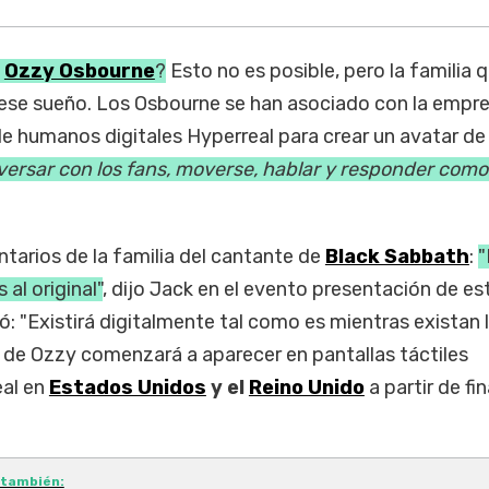
a
Ozzy Osbourne
?
Esto no es posible, pero la familia q
 ese sueño. Los Osbourne se han asociado con la empr
e humanos digitales Hyperreal para crear un avatar d
versar con los fans, moverse, hablar y responder como
tarios de la familia del cantante de
Black Sabbath
:
"
 al original"
, dijo Jack en el evento presentación de es
: "Existirá digitalmente tal como es mientras existan 
 de Ozzy comenzará a aparecer en pantallas táctiles
eal en
Estados Unidos
y el
Reino Unido
a partir de fi
 también: