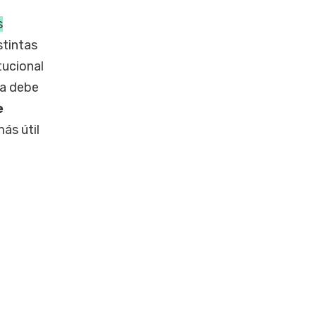
s
stintas
tucional
ta debe
e
ás útil