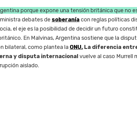
argentina porque expone una tensión británica que no e
ministra debates de
soberanía
con reglas políticas di
ocia, el eje es la posibilidad de decidir un futuro consti
ritánico. En Malvinas, Argentina sostiene que la dispu
n bilateral, como plantea la
ONU.
La diferencia entr
rna y disputa internacional
vuelve al caso Murrell m
rupción aislado.