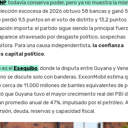
NP
todavía conserva poder, pero ya no muestra la mi
 elección escocesa de 2026 obtuvo 58 bancas y ganó 5
 perdió 9,5 puntos en el voto de distrito y 13,2 puntos 
ación importa: el partido sigue siendo la principal fuer
aparece atravesado por desgaste político, sospechas
sitora. Para una causa independentista,
la confianza
s capital político
.
 es el
Esequibo
,
donde la disputa entre Guyana y Ven
 no se discute solo con banderas. ExxonMobil estima q
cerca de 11.000 millones de barriles equivalentes de 
ló que Guyana tuvo el mayor crecimiento real del PBI d
 promedio anual de 47%, impulsado por el petróleo. Ah
rsión, deuda, reservas y capacidad fiscal.