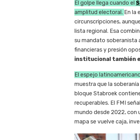
El golpe llega cuando el
S
amplitud electoral.
En la
circunscripciones, aunque
lista regional. Esa combin
su mandato soberanista 
financieras y presión opo
institucional también e
El espejo latinoamericano
muestra que la soberanía
bloque Stabroek contiene 
recuperables. El FMI seña
mundo desde 2022, con un
mapa se vuelve caja, inve