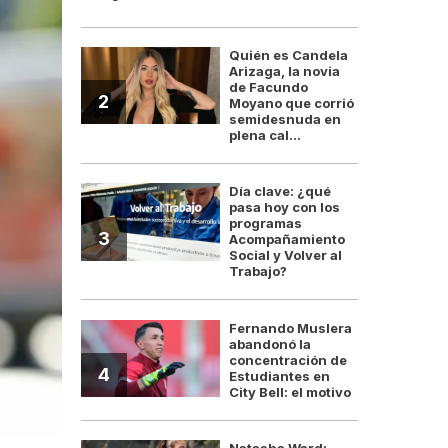
Quién es Candela
Arizaga, la novia
de Facundo
2
Moyano que corrió
semidesnuda en
plena cal...
Día clave: ¿qué
pasa hoy con los
programas
3
Acompañamiento
Social y Volver al
Trabajo?
Fernando Muslera
abandonó la
concentración de
4
Estudiantes en
City Bell: el motivo
Natasha Ward: