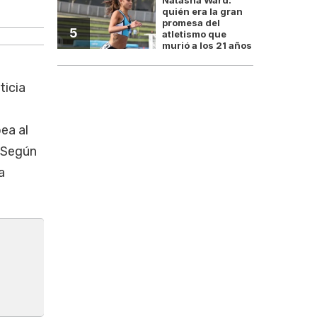
El SNP queda bajo presión por fondo
quién era la gran
promesa del
5
atletismo que
murió a los 21 años
ticia
ea al
 Según
a