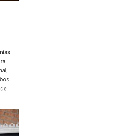
nías
ura
nal;
mbos
 de