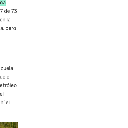
sma
7 de 73
en la
za, pero
ezuela
ue el
petróleo
el
í el