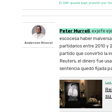
El SNP queda bajo presión por f
Peter Murrell
, exjefe ej
escocesa haber malvers
Anderson Riverol
partidarios entre 2010 y 
partido que convirtió la
Reuters, el dinero fue us
sentencia quedó fijada par
Leé
Re
su