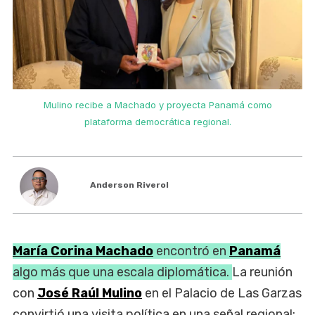
Mulino recibe a Machado y proyecta Panamá como
plataforma democrática regional.
Anderson Riverol
María Corina Machado
encontró en
Panamá
algo más que una escala diplomática.
La reunión
con
José Raúl Mulino
en el Palacio de Las Garzas
convirtió una visita política en una señal regional: