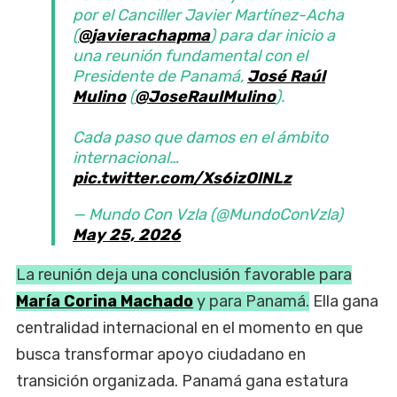
por el Canciller Javier Martínez-Acha
(
@javierachapma
) para dar inicio a
una reunión fundamental con el
Presidente de Panamá,
José Raúl
Mulino
(
@JoseRaulMulino
).
Cada paso que damos en el ámbito
internacional…
pic.twitter.com/Xs6izOlNLz
— Mundo Con Vzla (@MundoConVzla)
May 25, 2026
La reunión deja una conclusión favorable para
María Corina Machado
y para Panamá.
Ella gana
centralidad internacional en el momento en que
busca transformar apoyo ciudadano en
transición organizada. Panamá gana estatura