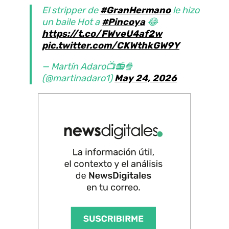
El stripper de
#GranHermano
le hizo
un baile Hot a
#Pincoya
😂
https://t.co/FWveU4af2w
pic.twitter.com/CKWthkGW9Y
— Martín Adaro📺📻🍿
(@martinadaro1)
May 24, 2026