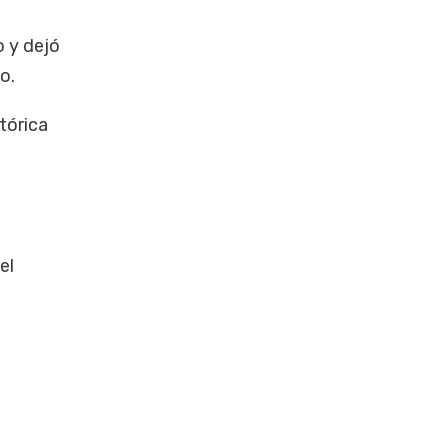
o y dejó
o.
tórica
el