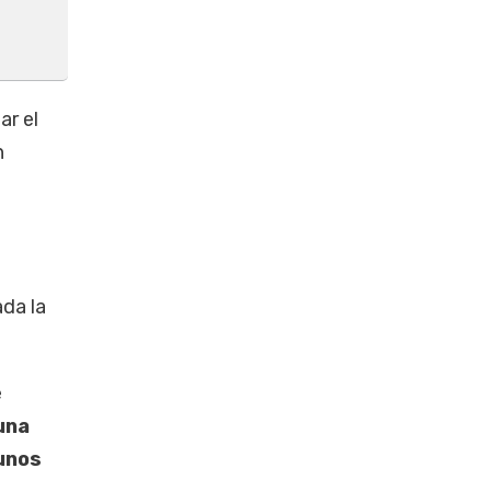
ar el
n
ada la
e
 una
gunos