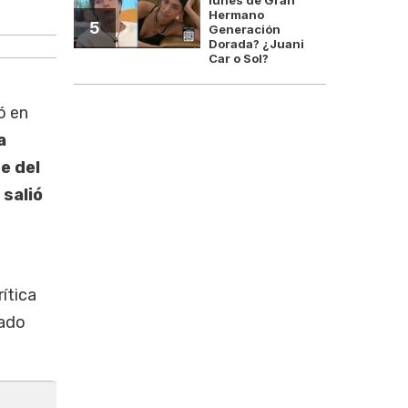
El diputado libertario "Bertie" Benegas Linc
Hermano
5
Generación
Dorada? ¿Juani
Car o Sol?
ó en
a
e del
salió
ítica
rado