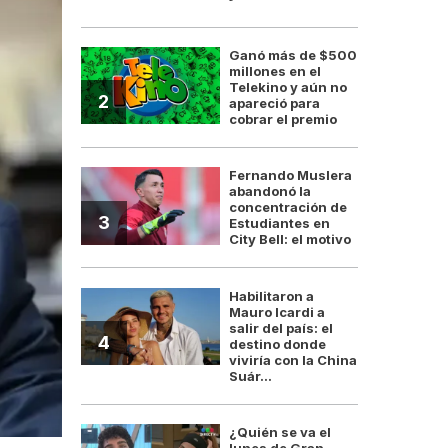
Ganó más de $500
millones en el
Telekino y aún no
2
apareció para
cobrar el premio
Fernando Muslera
abandonó la
concentración de
3
Estudiantes en
City Bell: el motivo
Habilitaron a
Mauro Icardi a
salir del país: el
4
destino donde
viviría con la China
Suár...
¿Quién se va el
lunes de Gran