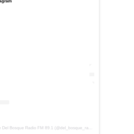
tagram
Una publicación compartida de Del Bosque Radio FM 89.1 (@del_bosque_radio)