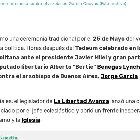
 Linch arremetió contra el arzobispo García Cuevas (Foto archivo)
o una ceremonia tradicional por el
25 de Mayo
deriv
a política. Horas después del
Tedeum celebrado en l
litana ante el presidente Javier Milei y gran part
iputado libertario Alberto "Bertie"
Benegas Lynch
ntra el arzobispo de Buenos Aires,
Jorge García
ales, el legislador de
La Libertad Avanza
lanzó una cr
ciado por el jefe eclesiástico y abrió un frente inespe
ismo y la
Iglesia
.
 también: