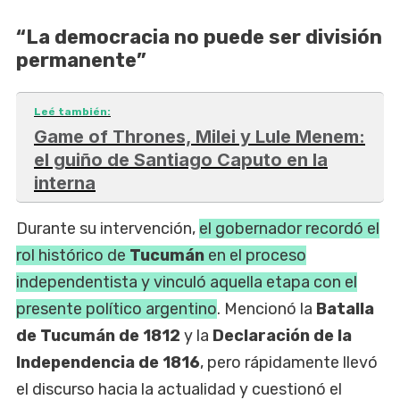
“La democracia no puede ser división
permanente”
Leé también:
Game of Thrones, Milei y Lule Menem:
el guiño de Santiago Caputo en la
interna
Durante su intervención,
el gobernador recordó el
rol histórico de
Tucumán
en el proceso
independentista y vinculó aquella etapa con el
presente político argentino
. Mencionó la
Batalla
de Tucumán de 1812
y la
Declaración de la
Independencia de 1816
, pero rápidamente llevó
el discurso hacia la actualidad y cuestionó el