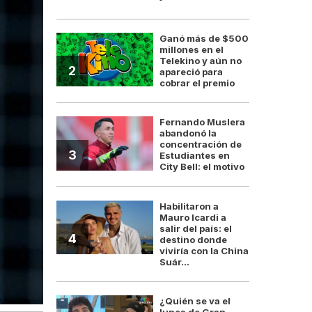
Ganó más de $500
millones en el
Telekino y aún no
2
apareció para
cobrar el premio
Fernando Muslera
abandonó la
concentración de
3
Estudiantes en
City Bell: el motivo
Habilitaron a
Mauro Icardi a
salir del país: el
4
destino donde
viviría con la China
Suár...
¿Quién se va el
lunes de Gran