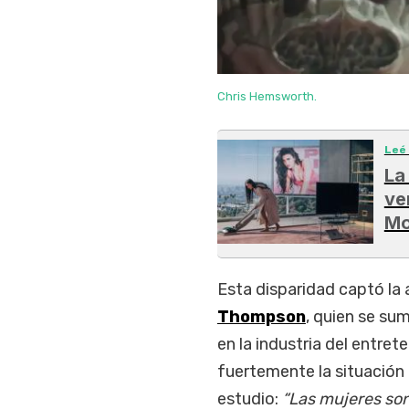
Chris Hemsworth.
Leé
La
ve
Mo
Esta disparidad captó la 
Thompson
, quien se su
en la industria del entret
fuertemente la situación
estudio:
“Las mujeres son