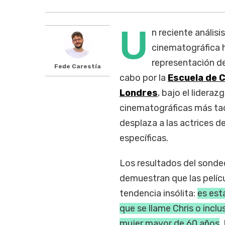
U
n reciente análisi
cinematográfica 
representación de
Fede Carestía
cabo por la
Escuela de C
Londres
, bajo el lidera
cinematográficas más taq
desplaza a las actrices 
específicas.
Los resultados del sond
demuestran que las pelíc
tendencia insólita:
es est
que se llame Chris o inclu
mujer mayor de 60 años
.