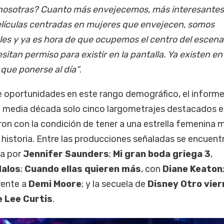
e nosotras? Cuanto más envejecemos, más interesantes
lículas centradas en mujeres que envejecen, somos
les y ya es hora de que ocupemos el centro del escenar
tan permiso para existir en la pantalla. Ya existen en 
 que ponerse al día”
.
de oportunidades en este rango demográfico, el inform
ma media década solo cinco largometrajes destacados e
eron con la condición de tener a una estrella femenina 
a historia. Entre las producciones señaladas se encuent
da por
Jennifer Saunders
;
Mi gran boda griega 3
,
dalos
;
Cuando ellas quieren más
, con
Diane Keaton
frente a
Demi Moore
; y la secuela de
Disney Otro vier
 Lee Curtis
.