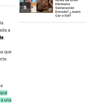
Hermano
5
Generación
Dorada? ¿Juani
Car o Sol?
la
ada a
de
ha que
ente
na
ipal
 a una