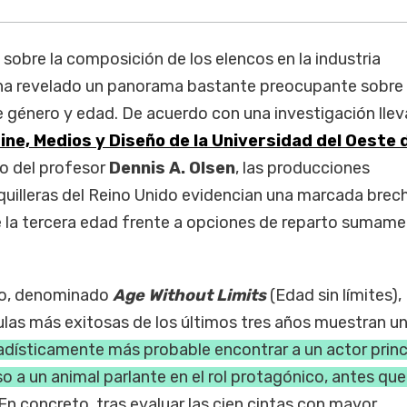
s sobre la composición de los elencos en la industria
ha revelado un panorama bastante preocupante sobre 
 género y edad. De acuerdo con una investigación llev
ine, Medios y Diseño de la Universidad del Oeste 
zgo del profesor
Dennis A. Olsen
, las producciones
uilleras del Reino Unido evidencian una marcada brec
de la tercera edad frente a opciones de reparto sumam
eo, denominado
Age Without Limits
(Edad sin límites),
ulas más exitosas de los últimos tres años muestran u
adísticamente más probable encontrar a un actor princ
so a un animal parlante en el rol protagónico, antes que
 En concreto, tras evaluar las cien cintas con mayor