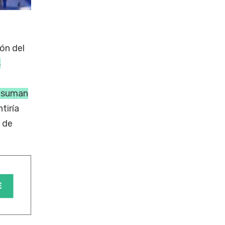
ión del
s
 asuman
tiría
a de