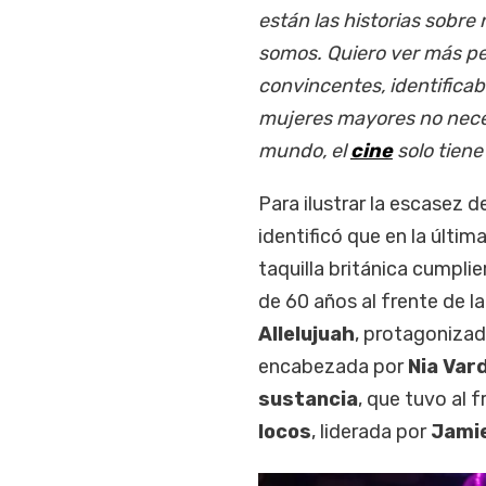
están las historias sobr
somos. Quiero ver más pe
convincentes, identificab
mujeres mayores no necesi
mundo, el
cine
solo tiene
Para ilustrar la escasez 
identificó que en la últi
taquilla británica cumpli
de 60 años al frente de l
Allelujuah
, protagoniza
encabezada por
Nia Var
sustancia
, que tuvo al 
locos
, liderada por
Jamie