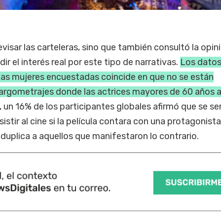
revisar las carteleras, sino que también consultó la opin
ir el interés real por este tipo de narrativas.
Los dato
 las mujeres encuestadas coincide en que no se están
largometrajes donde las actrices mayores de 60 años
 un 16% de los participantes globales afirmó que se sen
tir al cine si la película contara con una protagonist
 duplica a aquellos que manifestaron lo contrario.