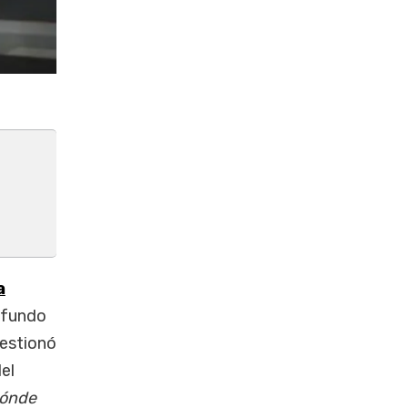
a
ofundo
uestionó
el
dónde