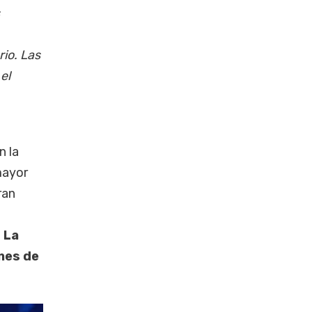
io. Las
el
e
n la
mayor
ran
;
La
nes de