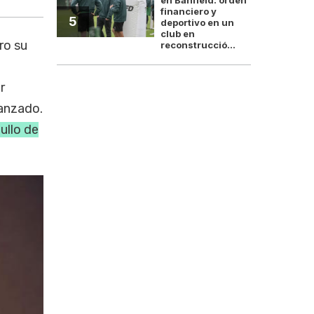
financiero y
5
deportivo en un
club en
ro su
reconstrucció...
r
canzado.
ullo de