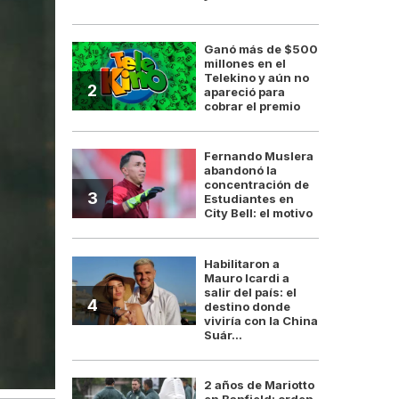
Ganó más de $500
millones en el
Telekino y aún no
2
apareció para
cobrar el premio
Fernando Muslera
abandonó la
concentración de
3
Estudiantes en
City Bell: el motivo
Habilitaron a
Mauro Icardi a
salir del país: el
4
destino donde
viviría con la China
Suár...
2 años de Mariotto
en Banfield: orden