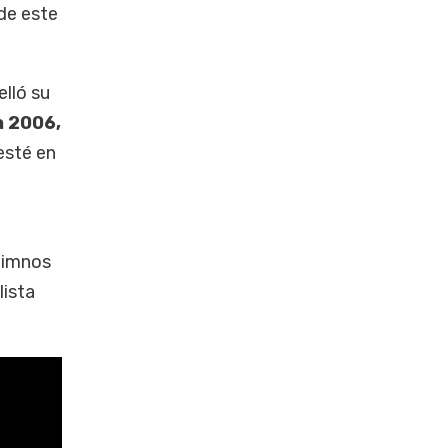
 de este
Selló su
a 2006,
esté en
 himnos
lista