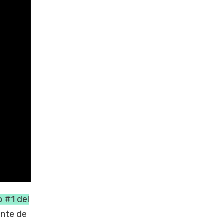
o #1 del
ante de