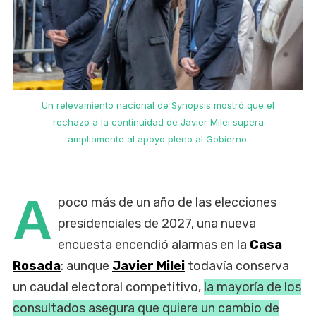
Un relevamiento nacional de Synopsis mostró que el
rechazo a la continuidad de Javier Milei supera
ampliamente al apoyo pleno al Gobierno.
A
poco más de un año de las elecciones
presidenciales de 2027, una nueva
encuesta encendió alarmas en la
Casa
Rosada
: aunque
Javier Milei
todavía conserva
un caudal electoral competitivo,
la mayoría de los
consultados asegura que quiere un cambio de