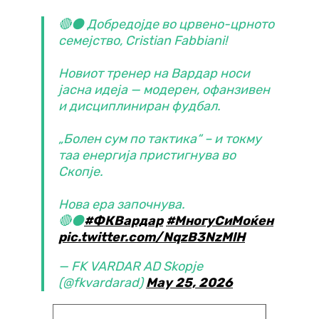
🔴⚫ Добредојде во црвено-црното
семејство, Cristian Fabbiani!
Новиот тренер на Вардар носи
јасна идеја — модерен, офанзивен
и дисциплиниран фудбал.
„Болен сум по тактика“ – и токму
таа енергија пристигнува во
Скопје.
Нова ера започнува.
🔴⚫
#ФКВардар
#МногуСиМоќен
pic.twitter.com/NqzB3NzMlH
— FK VARDAR AD Skopje
(@fkvardarad)
May 25, 2026