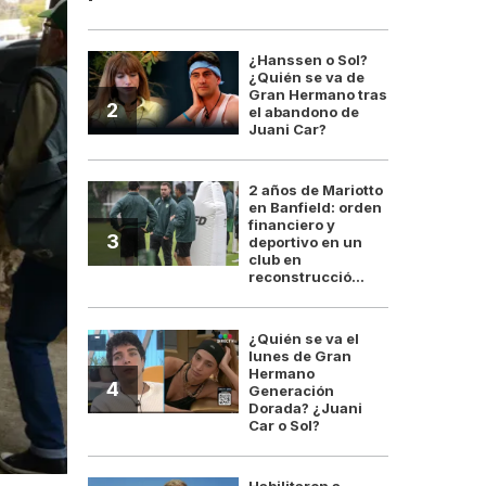
¿Hanssen o Sol?
¿Quién se va de
Gran Hermano tras
2
el abandono de
Juani Car?
2 años de Mariotto
en Banfield: orden
financiero y
3
deportivo en un
club en
reconstrucció...
¿Quién se va el
lunes de Gran
Hermano
4
Generación
Dorada? ¿Juani
Car o Sol?
Habilitaron a