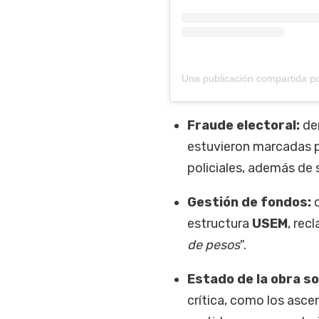
Fraude electoral:
den
estuvieron marcadas p
policiales, además de 
Gestión de fondos:
c
estructura
USEM
, rec
de pesos
".
Estado de la obra so
crítica, como los ascen