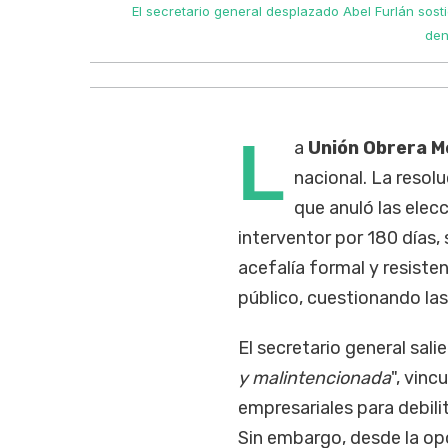
posición
El secretario general desplazado Abel Furlán sost
den
L
a
Unión Obrera M
nacional. La resolu
que anuló las elec
interventor por 180 días,
acefalía formal y resiste
público, cuestionando las
El secretario general sali
y malintencionada
", vinc
empresariales para debili
Sin embargo, desde la op