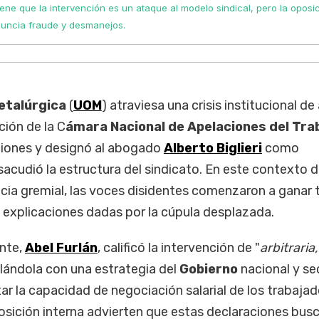
iene que la intervención es un ataque al modelo sindical, pero la oposi
uncia fraude y desmanejos.
etalúrgica
(
UOM
) atraviesa una crisis institucional de
ción de la C
ámara Nacional de Apelaciones del Tra
ciones y designó al abogado
Alberto Biglieri
como
 sacudió la estructura del sindicato. En este contexto 
ncia gremial, las voces disidentes comenzaron a ganar 
 explicaciones dadas por la cúpula desplazada.
ente,
Abel Furlán
, calificó la intervención de "
arbitraria,
ulándola con una estrategia del
Gobierno
nacional y se
tar la capacidad de negociación salarial de los trabajad
osición interna advierten que estas declaraciones bus