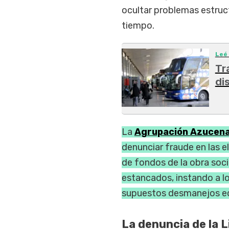
ocultar problemas estruct
tiempo.
Leé
Tr
di
La
Agrupación Azucena 
denunciar fraude en las 
de fondos de la obra soci
estancados, instando a l
supuestos desmanejos e
La denuncia de la 