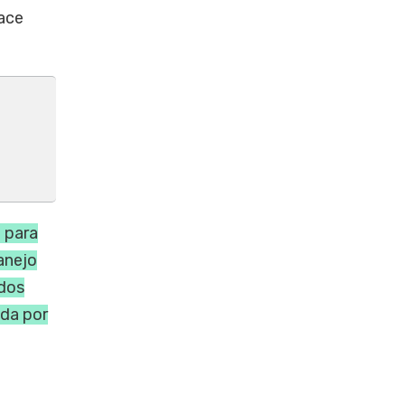
hace
l para
manejo
ldos
ada por