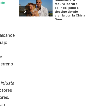
ción
El secretario general desplazado Abel Furlán sostiene 
Mauro Icardi a
salir del país: el
denunci
5
destino donde
viviría con la China
Suár...
 alcance
b
ajo,
de
terreno
 injusta
ctores
ores.
can