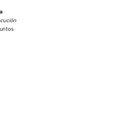
a
cución
puntos