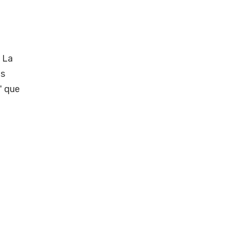
. La
os
" que