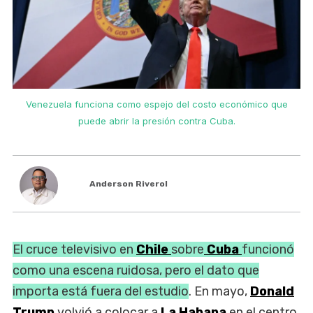
Venezuela funciona como espejo del costo económico que
puede abrir la presión contra Cuba.
Anderson Riverol
El cruce televisivo en
Chile
sobre
Cuba
funcionó
como una escena ruidosa, pero el dato que
importa está fuera del estudio
. En mayo,
Donald
Trump
volvió a colocar a
La Habana
en el centro