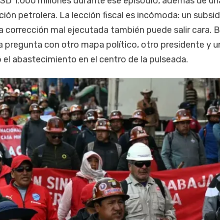
D 1.000 millones durante ese episodio, además de un
ción petrolera. La lección fiscal es incómoda: un subsi
 corrección mal ejecutada también puede salir cara. B
 pregunta con otro mapa político, otro presidente y u
 el abastecimiento en el centro de la pulseada.