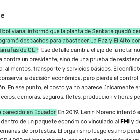
le
l boliviana, informó que la planta de Senkata quedó c
rogramó despachos para abastecer La Paz y El Alto co
garrafas de GLP
. Ese detalle cambia el eje de la nota: n
a contra un presidente, sino de una prueba de resisten
, alimentos, transporte y servicios básicos. El conflict
onserva la decisión económica, pero pierde el control
ión. En ese punto, el costo ya no aparece únicamente en
precios, demoras, seguros, fletes, producción y horas pe
o parecido en Ecuador.
En 2019, Lenín Moreno intentó e
 dentro de un paquete económico vinculado al
FMI
y d
 semanas de protestas. El organismo luego estimó pérd