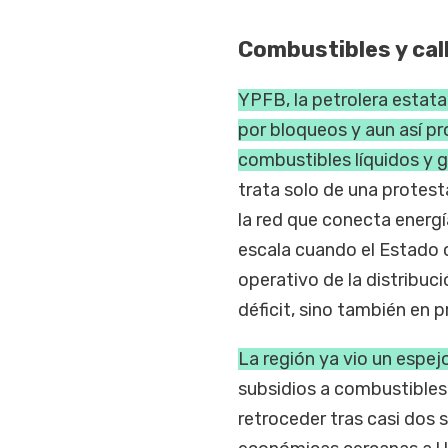
Combustibles y cal
YPFB, la petrolera estata
por bloqueos y aun así p
combustibles líquidos y 
trata solo de una protest
la red que conecta energía
escala cuando el Estado c
operativo de la distribuc
déficit, sino también en 
La región ya vio un espej
subsidios a combustibles
retroceder tras casi dos