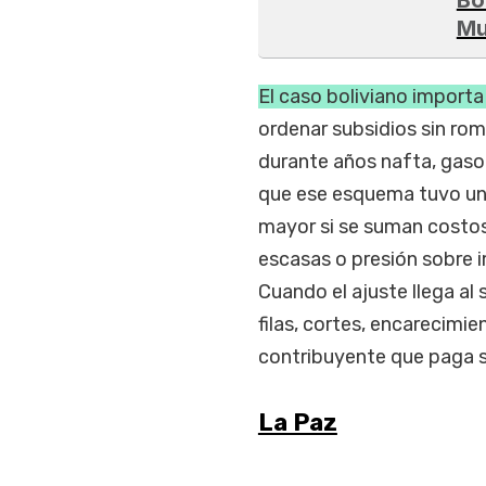
Mu
El caso boliviano import
ordenar subsidios sin ro
durante años nafta, gasoi
que ese esquema tuvo un 
mayor si se suman costos 
escasas o presión sobre i
Cuando el ajuste llega al
filas, cortes, encarecimie
contribuyente que paga su
La Paz