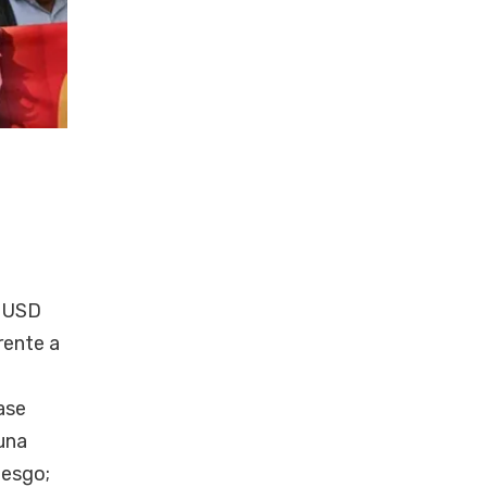
r USD
rente a
ase
una
iesgo;