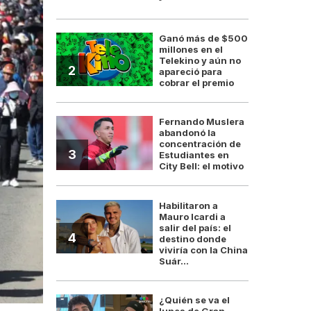
Ganó más de $500
millones en el
Telekino y aún no
2
apareció para
cobrar el premio
Fernando Muslera
abandonó la
concentración de
3
Estudiantes en
City Bell: el motivo
Habilitaron a
Mauro Icardi a
salir del país: el
4
destino donde
viviría con la China
Suár...
¿Quién se va el
lunes de Gran