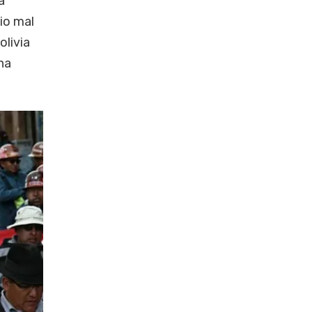
a
dio mal
olivia
na