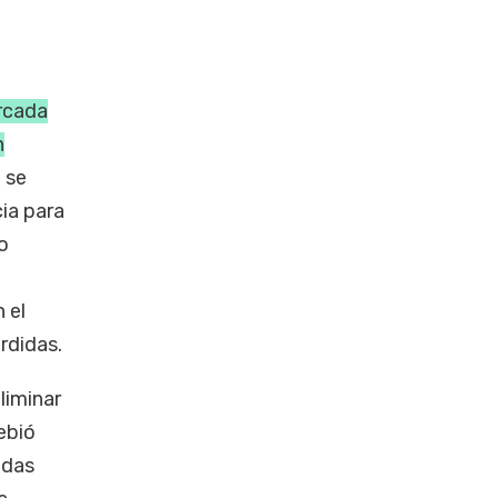
ercada
n
o se
cia para
o
 el
rdidas.
liminar
ebió
idas