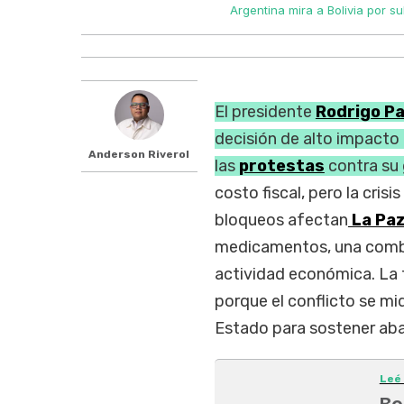
Argentina mira a Bolivia por su
El presidente
Rodrigo P
decisión de alto impacto p
Anderson Riverol
las
protestas
contra su 
costo fiscal, pero la crisi
bloqueos afectan
La Pa
medicamentos, una combin
actividad económica. La fot
porque el conflicto se mi
Estado para sostener abas
Leé
Bo