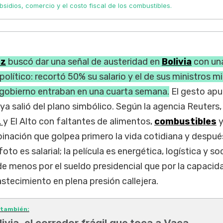
bsidios, comercio y el costo fiscal de los combustibles.
az
buscó dar una señal de austeridad en
Bolivia
con un
olítico: recortó 50% su salario y el de sus ministros m
gobierno entraban en una cuarta semana.
El gesto apu
s ya salió del plano simbólico. Según la agencia Reuters,
z
y El Alto con faltantes de alimentos,
combustibles
ación que golpea primero la vida cotidiana y después
o es salarial; la película es energética, logística y soc
de menos por el sueldo presidencial que por la capacid
tecimiento en plena presión callejera.
 también:
livia, el corredor frágil que toca a Vaca