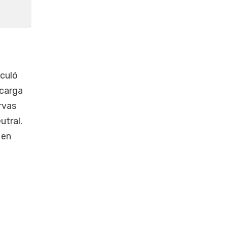
lculó
 carga
rvas
utral.
 en