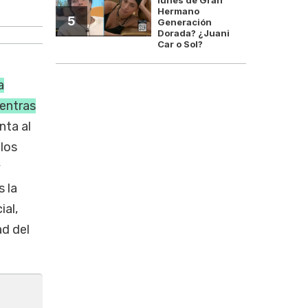
Argentina mira a Bolivia por subsid
Hermano
5
Generación
Dorada? ¿Juani
Car o Sol?
a
ientras
nta al
 los
y
 la
ial,
ad del