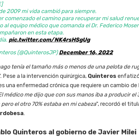
]
de 2009 mi vida cambió para siempre.
er comenzado el camino para recuperar mi salud renu
o al equipo médico que comanda el Dr. Federico Moser
mpañaron en esta etapa.
día.
pic.twitter.com/NK4rsHSgUg
nteros (@QuinterosJP)
December 16, 2022
ago tenía el tamaño más o menos de una pelota de ru
". Pese a la intervención quirúrgica,
Quinteros
enfatizó
 es una enfermedad crónica que requiere un cambio de
El médico me dijo que con sus manos iba a producir el
 pero el otro 70% estaba en mi cabeza
", recordó el titul
ordobesa
.
blo Quinteros al gobierno de Javier Milei