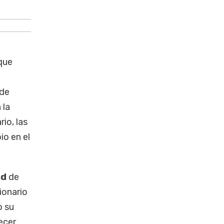
El ministro cordobés cuestionó el ava
que
 de
 la
rio, las
io en el
ad
de
ionario
o su
ecer