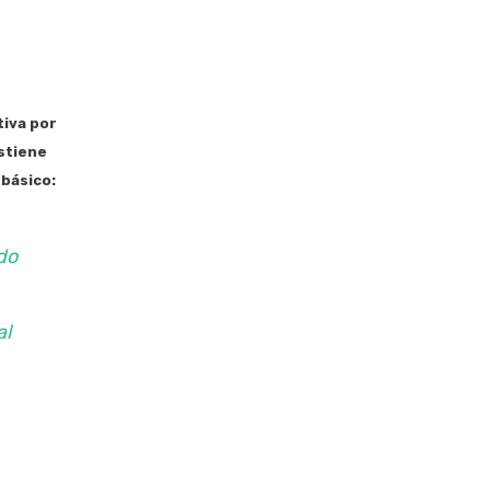
tiva por
stiene
 básico:
do
al