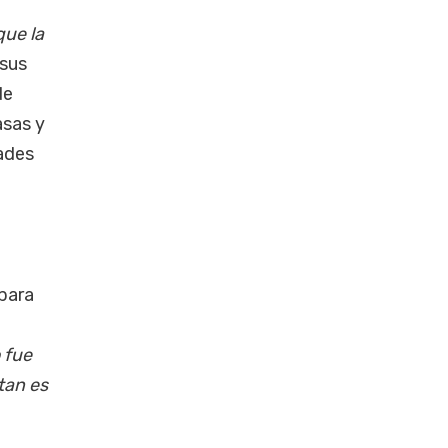
que la
 sus
de
asas y
dades
 para
 fue
tan es