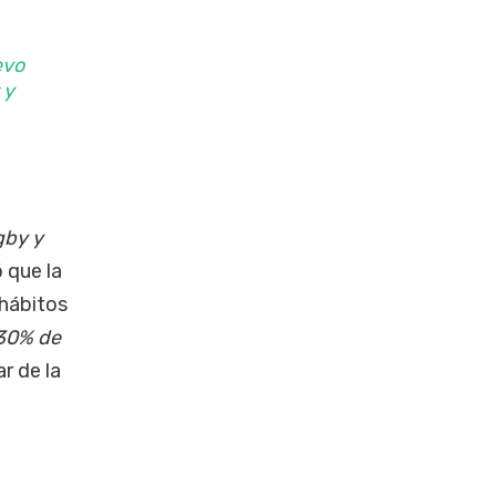
evo
 y
gby y
 que la
 hábitos
 30% de
ar de la