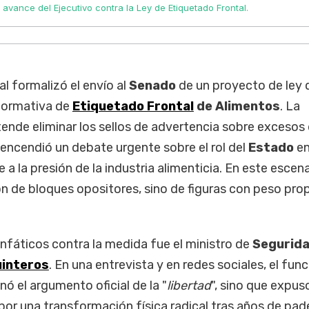
 avance del Ejecutivo contra la Ley de Etiquetado Frontal.
al formalizó el envío al
Senado
de un proyecto de ley 
normativa de
Etiquetado Frontal
de Alimentos
. La
etende eliminar los sellos de advertencia sobre excesos
 encendió un debate urgente sobre el rol del
Estado
en
 a la presión de la industria alimenticia. En este escena
on de bloques opositores, sino de figuras con peso prop
nfáticos contra la medida fue el ministro de
Segurid
uinteros
. En una entrevista y en redes sociales, el func
nó el argumento oficial de la "
libertad
", sino que expus
por una transformación física radical tras años de pad