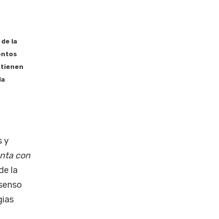
de la
entos
stienen
la
s y
enta con
de la
nsenso
gias