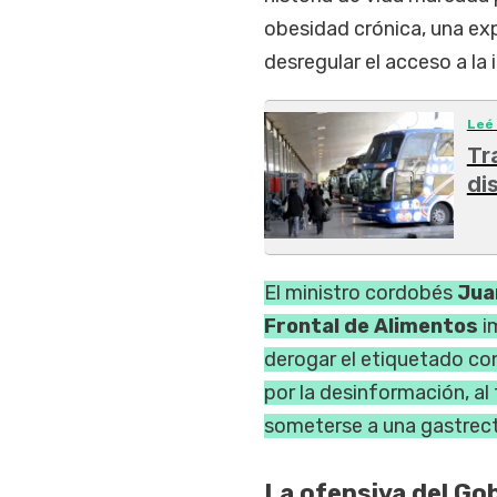
obesidad crónica, una exp
desregular el acceso a la 
Leé
Tr
di
El ministro cordobés
Jua
Frontal de Alimentos
i
derogar el etiquetado co
por la desinformación, al
someterse a una gastrect
La ofensiva del Go