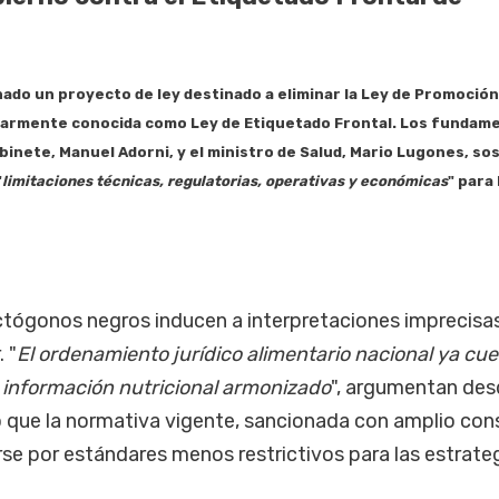
nado
un proyecto de ley destinado a eliminar la
Ley de Promoción 
larmente conocida como
Ley de Etiquetado Frontal
. Los fundam
abinete,
Manuel Adorni
, y el ministro de Salud,
Mario Lugones
, so
"
limitaciones técnicas, regulatorias, operativas y económicas
" para 
octógonos negros inducen a interpretaciones imprecisa
 "
El ordenamiento jurídico alimentario nacional ya cu
e información nutricional armonizado
", argumentan des
do que la normativa vigente, sancionada con amplio co
se por estándares menos restrictivos para las estrate