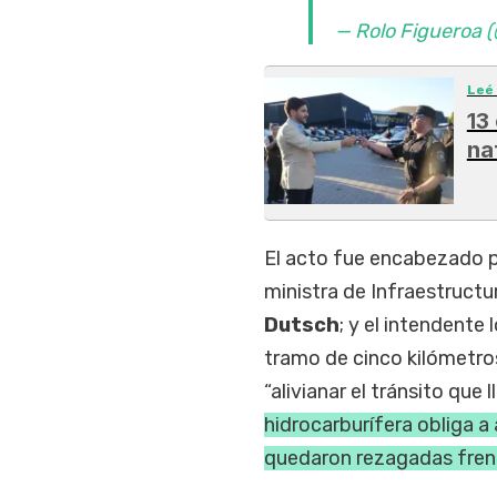
— Rolo Figueroa 
Leé
13
na
El acto fue encabezado 
ministra de Infraestructu
Dutsch
; y el intendente 
tramo de cinco kilómetros
“alivianar el tránsito que 
hidrocarburífera obliga a
quedaron rezagadas frente