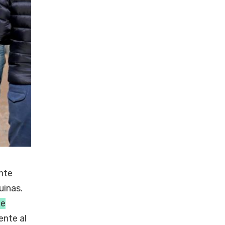
nte
uinas.
de
ente al