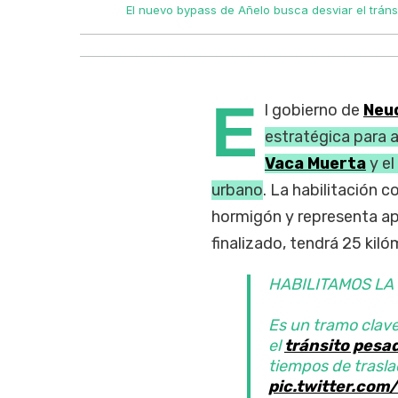
iudad.
El nuevo bypass de Añelo busca desviar el tráns
E
l gobierno de
Neu
estratégica para a
Vaca Muerta
y el
urbano
. La habilitación 
hormigón y representa ap
finalizado, tendrá 25 kil
HABILITAMOS LA
Es un tramo clave 
el
tránsito pesa
tiempos de trasla
pic.twitter.co