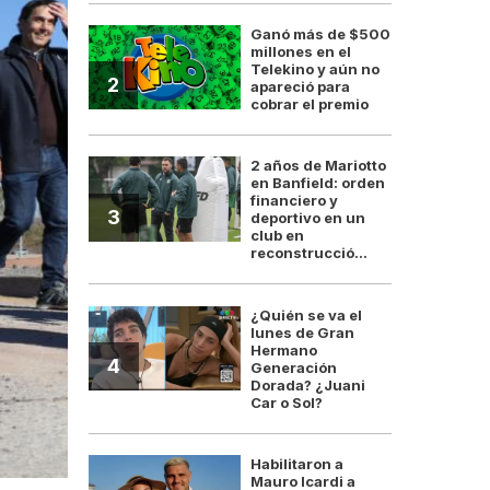
Ganó más de $500
millones en el
Telekino y aún no
2
apareció para
cobrar el premio
2 años de Mariotto
en Banfield: orden
financiero y
3
deportivo en un
club en
reconstrucció...
¿Quién se va el
lunes de Gran
Hermano
4
Generación
Dorada? ¿Juani
Car o Sol?
Habilitaron a
Mauro Icardi a