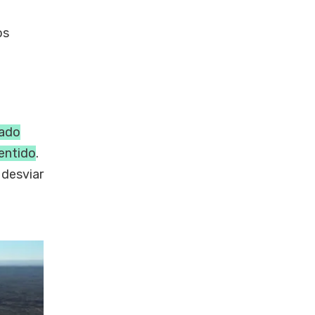
os
rado
sentido
.
 desviar