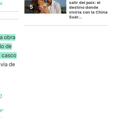
salir del país: el
d.
El nuevo bypass de Añelo busca desviar el tránsito v
5
destino donde
viviría con la China
Suár...
a obra
do de
l casco
 vía de
O
ar