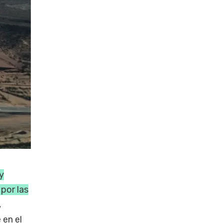
y
por las
,
 en el