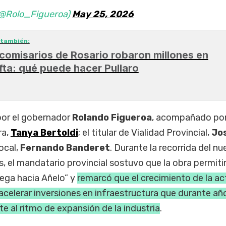
(@Rolo_Figueroa)
May 25, 2026
 también:
 comisarios de Rosario robaron millones en
fta: qué puede hacer Pullaro
por el gobernador
Rolando Figueroa
, acompañado por
ra,
Tanya Bertoldi
; el titular de Vialidad Provincial,
Jo
local,
Fernando Banderet
. Durante la recorrida del n
, el mandatario provincial sostuvo que la obra permiti
llega hacia Añelo” y
remarcó que el crecimiento de la ac
 acelerar inversiones en infraestructura que durante añ
 al ritmo de expansión de la industria
.