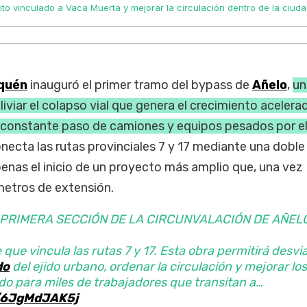
ito vinculado a Vaca Muerta y mejorar la circulación dentro de la ciuda
quén
inauguró el primer tramo del bypass de
Añelo
,
un
liviar el colapso vial que genera el crecimiento acelera
 constante paso de camiones y equipos pesados por e
conecta las rutas provinciales 7 y 17 mediante una doble
enas el inicio de un proyecto más amplio que, una vez
ómetros de extensión.
 PRIMERA SECCIÓN DE LA CIRCUNVALACIÓN DE AÑEL
que vincula las rutas 7 y 17. Esta obra permitirá desvi
do
del ejido urbano, ordenar la circulación y mejorar los
do para miles de trabajadores que transitan a…
m/6JgMdJAK5j