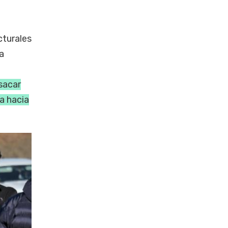
cturales
a
 sacar
a hacia