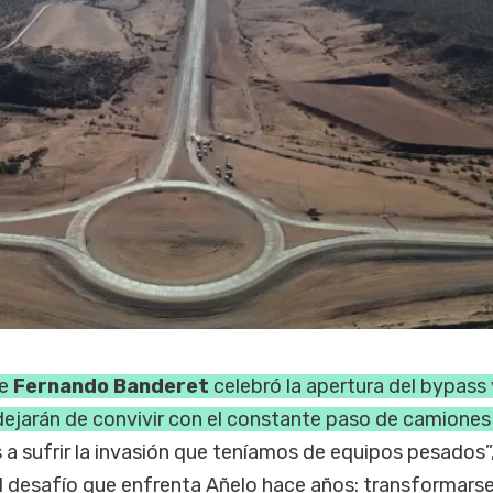
te
Fernando Banderet
celebró la apertura del bypass 
dejarán de convivir con el constante paso de camiones 
 a sufrir la invasión que teníamos de equipos pesados”
l desafío que enfrenta Añelo hace años: transformarse