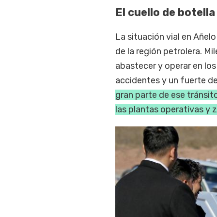
El cuello de botell
La situación vial en Añel
de la región petrolera. M
abastecer y operar en lo
accidentes y un fuerte d
gran parte de ese tránsit
las plantas operativas y