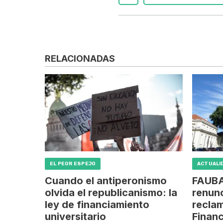
RELACIONADAS
EL PEOR ESPEJO
ACTUALI
Cuando el antiperonismo
FAUBA
olvida el republicanismo: la
renunc
ley de financiamiento
reclam
universitario
Finan