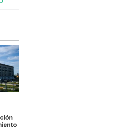
ción
miento