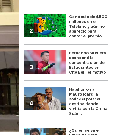
Ganó más de $500
millones en el
Telekino y aún no
2
apareció para
cobrar el premio
Fernando Muslera
abandonó la
concentración de
3
Estudiantes en
City Bell: el motivo
Habilitaron a
Mauro Icardi a
salir del país: el
4
destino donde
viviría con la China
Suár...
¿Quién se va el
lunes de Gran