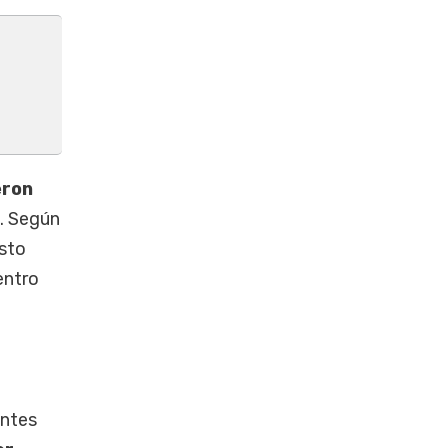
eron
. Según
usto
entro
antes