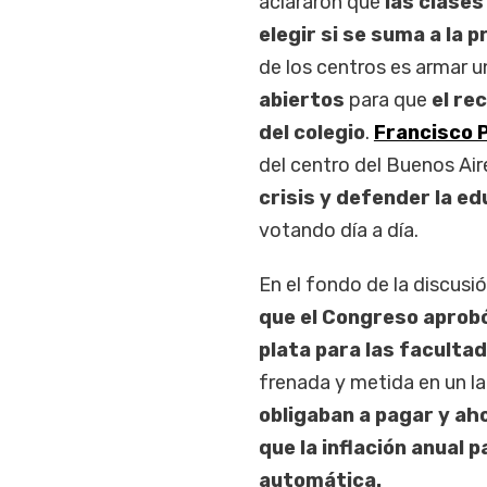
aclararon que
las clases
elegir si se suma a la p
de los centros es armar 
abiertos
para que
el re
del colegio
.
Francisco P
del centro del Buenos Aire
crisis y defender la ed
votando día a día.
En el fondo de la discusi
que el Congreso aprobó
plata para las faculta
frenada y metida en un lab
obligaban a pagar y ah
que la inflación anual 
automática.