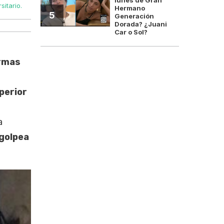
sitario.
El Pelle. El Colegio Carlos Pellegrini desde anoche esta t
Hermano
5
Generación
Dorada? ¿Juani
Car o Sol?
armas
perior
a
 golpea