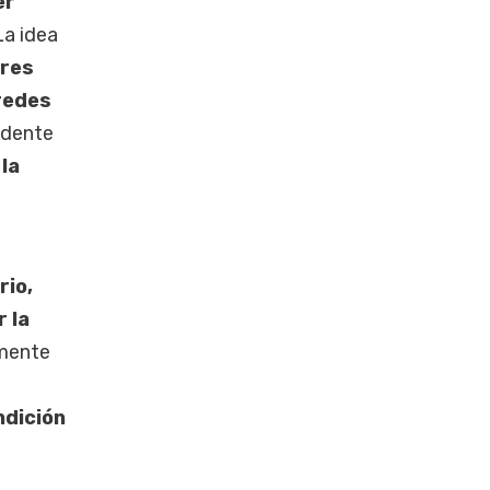
er
La idea
eres
aredes
sidente
la
rio,
 la
lmente
ndición