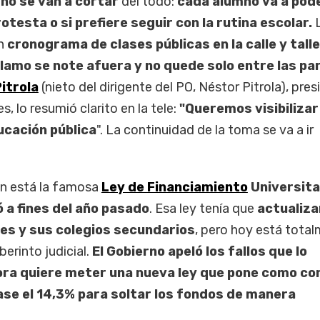
 no se van a cortar
del todo:
cada alumno va a pod
rotesta o si prefiere seguir con la rutina escolar.
un
cronograma de clases públicas en la calle y tall
clamo se note afuera y no quede solo entre las p
itrola
(nieto del dirigente del PO, Néstor Pitrola), pre
s, lo resumió clarito en la tele:
"Queremos visibilizar 
ucación pública
". La continuidad de la toma se va a ir
ón está la famosa
Ley de Financiamiento
Universita
 a fines del año pasado
. Esa ley tenía que
actualizar
des y sus colegios secundarios
, pero hoy está tota
erinto judicial.
El Gobierno apeló los fallos que lo
ora quiere meter una nueva ley que pone como co
pase el 14,3% para soltar los fondos de manera