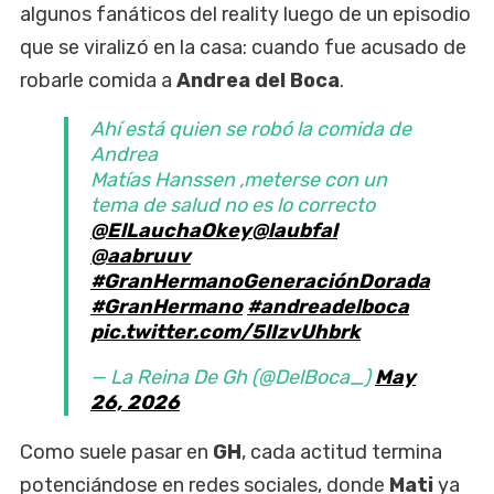
algunos fanáticos del reality luego de un episodio
que se viralizó en la casa: cuando fue acusado de
robarle comida a
Andrea del Boca
.
Ahí está quien se robó la comida de
Andrea
Matías Hanssen ,meterse con un
tema de salud no es lo correcto
@ElLauchaOkey
@laubfal
@aabruuv
#GranHermanoGeneraciónDorada
#GranHermano
#andreadelboca
pic.twitter.com/5lIzvUhbrk
— La Reina De Gh (@DelBoca_)
May
26, 2026
Como suele pasar en
GH
, cada actitud termina
potenciándose en redes sociales, donde
Mati
ya