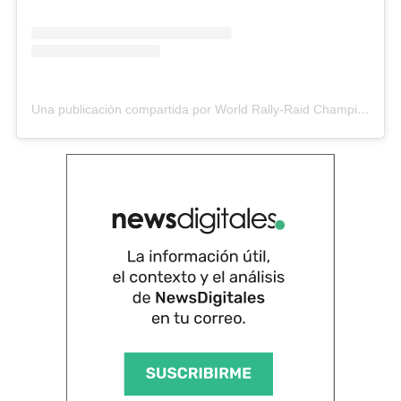
Una publicación compartida por World Rally-Raid Championship (@officialw2rc)