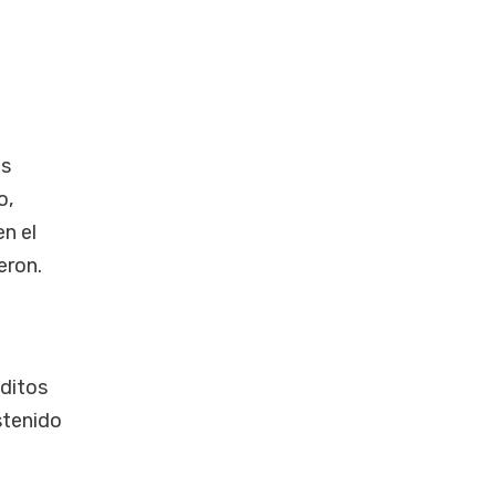
as
o,
n el
eron.
ditos
stenido