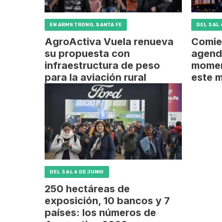
EN ARMSTRONG, SANTA FE
DEL 3 AL 
AgroActiva Vuela renueva
Comie
su propuesta con
agend
infraestructura de peso
momen
para la aviación rural
este m
DEL 3 AL 6 DE JUNIO
250 hectáreas de
exposición, 10 bancos y 7
países: los números de