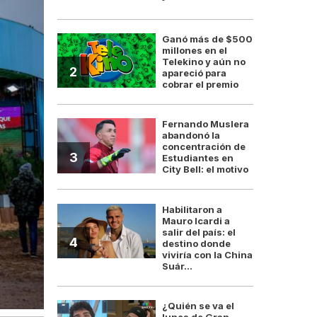
Ganó más de $500
millones en el
Telekino y aún no
2
apareció para
cobrar el premio
Fernando Muslera
abandonó la
concentración de
3
Estudiantes en
City Bell: el motivo
Habilitaron a
Mauro Icardi a
salir del país: el
4
destino donde
viviría con la China
Suár...
¿Quién se va el
lunes de Gran