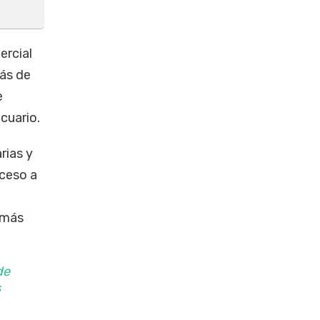
ercial
más de
e
ecuario.
rias y
cceso a
 más
de
s