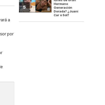
Hermano
5
Generación
Dorada? ¿Juani
Car o Sol?
vará a
sor por
or
de