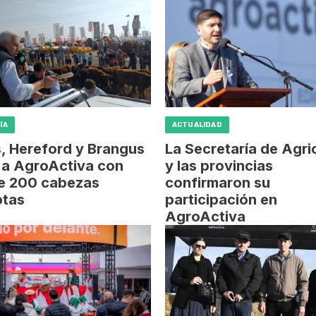
ÍA
ACTUALIDAD
, Hereford y Brangus
La Secretaría de Agri
 a AgroActiva con
y las provincias
e 200 cabezas
confirmaron su
ptas
participación en
AgroActiva