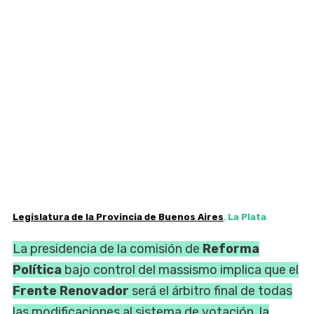
Legislatura de la Provincia de Buenos Aires
,
La Plata
.
La presidencia de la comisión de
Reforma
Política
bajo control del massismo implica que el
Frente Renovador
será el árbitro final de todas
las modificaciones al sistema de votación, la