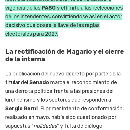
vigencia de las
PASO
y el límite a las reelecciones
de los intendentes, convirtiéndose así en el actor
decisivo que posee la llave de las reglas
electorales para 2027.
La rectificación de Magario y el cierre
de la interna
La publicación del nuevo decreto por parte de la
titular del
Senado
marca el reconocimiento de
una derrota política frente a las presiones del
kirchnerismo y los sectores que responden a
Sergio Berni
. El primer intento de conformación,
realizado en mayo, había sido cuestionado por
supuestas "
nulidades
" y falta de diálogo,