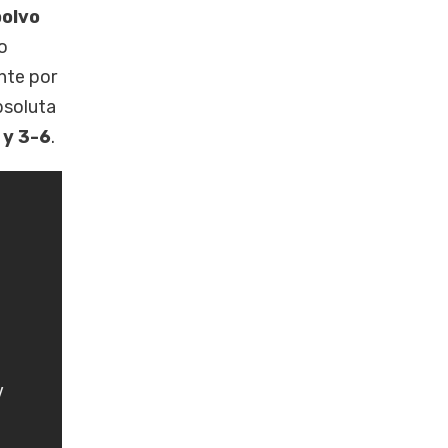
polvo
o
nte por
bsoluta
 y 3-6
.