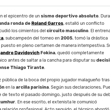
en el epicentro de un
sismo deportivo absoluto
. Dura
unda ronda de
Roland Garros
, estalló un conflicto
cudió los cimientos del
circuito masculino
. El entren
ta
, subcampeón del torneo en
2005
, tomó la drástica
 puesto en pleno certamen de manera intempestiva. S
jandro Davidovich
Fokina
, quedó completamente
co antes de saltar a la cancha para disputar su
decis
ense Thiago Tirante
.
luz pública de la boca del propio jugador malagueño tras
ón
en la
arcilla parisina
. Según sus declaraciones, Pue
 de texto el pasado domingo, justo después de su de
žumhur
. En ese escrito, el extenista le comunicó
la relación profesional. Acto seguido, el técnico abordó