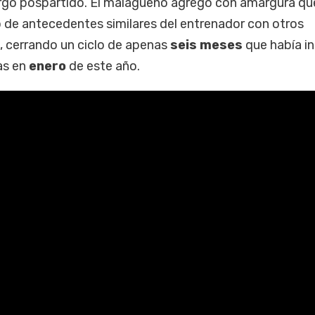
rgo pospartido. El malagueño agregó con amargura qu
 de antecedentes similares del entrenador con otros
o, cerrando un ciclo de apenas
seis meses
que había in
as en
enero
de este año.