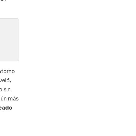
ntorno
veló,
o sin
 aún más
eado