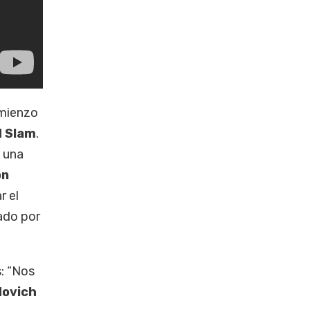
omienzo
d Slam
.
o una
ón
r el
ado por
: “Nos
dovich