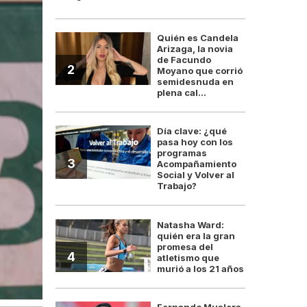
Quién es Candela
Arizaga, la novia
de Facundo
2
Moyano que corrió
semidesnuda en
plena cal...
Día clave: ¿qué
pasa hoy con los
programas
3
Acompañamiento
Social y Volver al
Trabajo?
Natasha Ward:
quién era la gran
promesa del
4
atletismo que
murió a los 21 años
Fernando Muslera