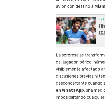
avión con destino a
Miam
Leé
Hi
ro
La sorpresa se transfor
del jugador ibérico, núm
visiblemente afectado an
discusiones previas ni ten
desconcertante cuando el
en WhatsApp
, una medi
imposibilitando cualquier