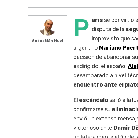
P
arís
se convirtió 
disputa de la
seg
imprevisto que sa
Sebastián Muzi
argentino
Mariano Puer
decisión de abandonar su
exdirigido, el español
Ale
desamparado a nivel técni
encuentro ante el plat
El
escándalo
salió a la 
confirmarse su
eliminaci
envió un extenso mensaje
victorioso ante
Damir D
unilateralmente el fin de 