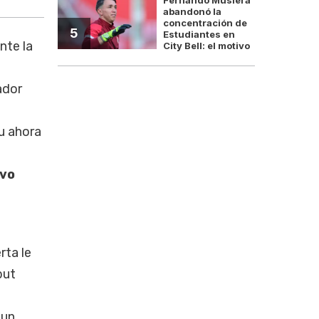
abandonó la
concentración de
5
Estudiantes en
nte la
City Bell: el motivo
ador
u ahora
ivo
rta le
but
 un