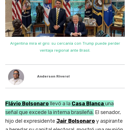
r
Argentina mira el giro: su cercanía con Trump puede perder
ventaja regional ante Brasil.
Anderson Riverol
Flávio Bolsonaro
llevó a la
Casa Blanca
una
señal que excede la interna brasileña.
El senador,
hijo del expresidente
Jair Bolsonaro
y aspirante
a heredar su capital electoral, mostró una reunión