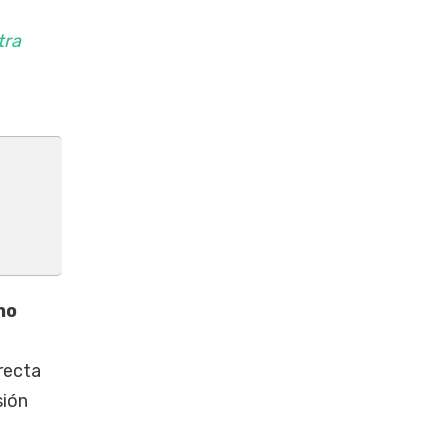
tra
no
irecta
sión