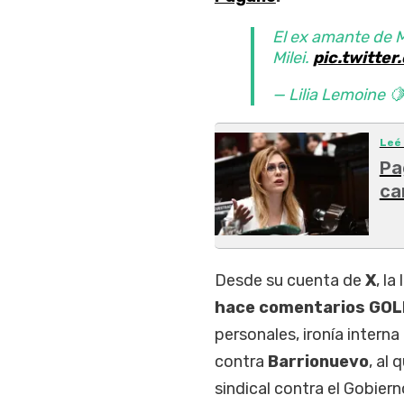
El ex amante de 
Milei.
pic.twitte
— Lilia Lemoine 🍋
Leé
Pa
ca
Desde su cuenta de
X
, la
hace comentarios GOLP
personales, ironía interna
contra
Barrionuevo
, al
sindical contra el Gobiern