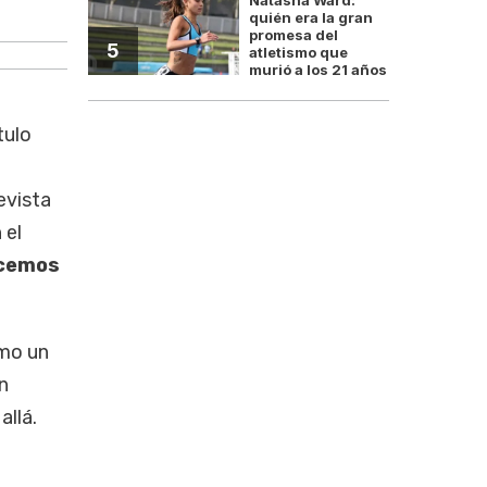
quién era la gran
promesa del
5
atletismo que
murió a los 21 años
tulo
evista
 el
acemos
omo un
n
allá.