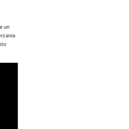
e un
ercanía
ato