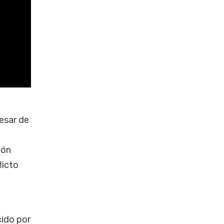
pesar de
ión
licto
cido por