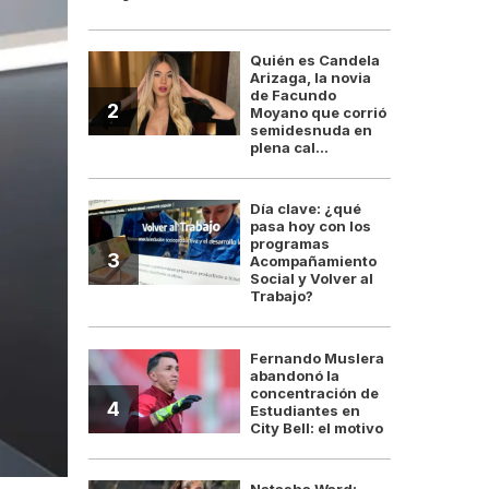
Quién es Candela
Arizaga, la novia
de Facundo
2
Moyano que corrió
semidesnuda en
plena cal...
Día clave: ¿qué
pasa hoy con los
programas
3
Acompañamiento
Social y Volver al
Trabajo?
Fernando Muslera
abandonó la
concentración de
4
Estudiantes en
City Bell: el motivo
Natasha Ward: