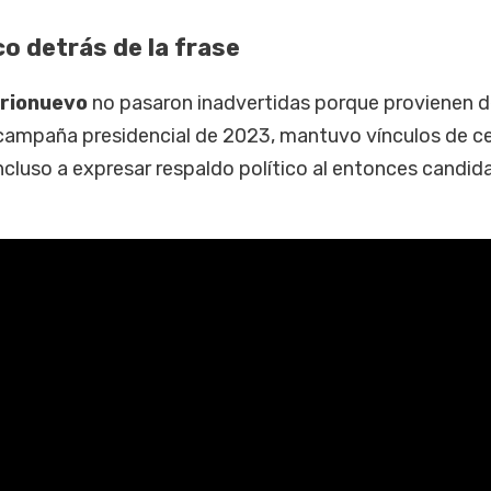
co detrás de la frase
rionuevo
no pasaron inadvertidas porque provienen d
a campaña presidencial de 2023, mantuvo vínculos de c
incluso a expresar respaldo político al entonces candid