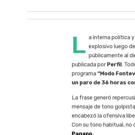
L
a interna política
explosivo luego de
públicamente al d
publicada por
Perfi
l
. Tod
programa
“Modo Fontev
un paro de 36 horas co
La frase generó repercusi
mensaje de tono golpista
encabezó la ofensiva libe
Con su tono habitual, no
Pagano
.