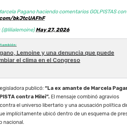
Marcela Pagano haciendo comentarios GOLPISTAS con
r.com/bkJtcUAFhF
 (@lilialemoine)
May 27, 2026
 también:
gano, Lemoine y una denuncia que puede
mbiar el clima en el Congreso
 legisladora publicó:
“La ex amante de Marcela Paga
ISTA contra Milei”.
El mensaje combinó agravios
 contra el universo libertario y una acusación política d
 que implícitamente ubicó dentro de un esquema de pre
o nacional.