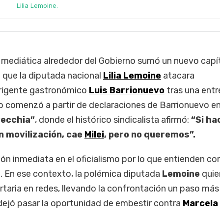
Lilia Lemoine.
 y mediática alrededor del Gobierno sumó un nuevo capí
 que la diputada nacional
Lilia Lemoine
atacara
irigente gastronómico
Luis Barrionuevo
tras una entr
o comenzó a partir de declaraciones de Barrionuevo en
ecchia”
, donde el histórico sindicalista afirmó:
“Si h
n movilización, cae
Milei
, pero no queremos”.
ón inmediata en el oficialismo por lo que entienden c
. En ese contexto, la polémica diputada
Lemoine
quie
rtaria en redes, llevando la confrontación un paso más 
 dejó pasar la oportunidad de embestir contra
Marcela