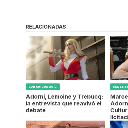
RELACIONADAS
CON AMIGOS ASÍ…
REDES S
Adorni, Lemoine y Trebucq:
Marce
la entrevista que reavivó el
Adorni
debate
Cultu
licita