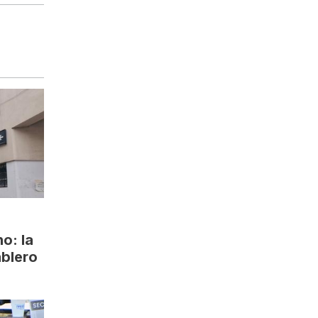
o: la
ablero