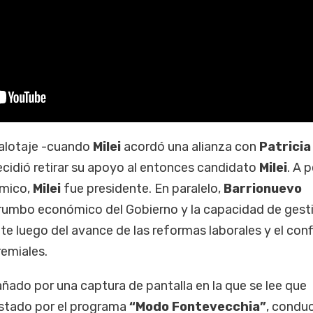
balotaje -cuando
Milei
acordó una alianza con
Patricia
 decidió retirar su apoyo al entonces candidato
Milei
. A 
ómico,
Milei
fue presidente. En paralelo,
Barrionuevo
rumbo económico del Gobierno y la capacidad de gest
te luego del avance de las reformas laborales y el conf
remiales.
ado por una captura de pantalla en la que se lee que
stado por el programa
“Modo Fontevecchia”
, condu