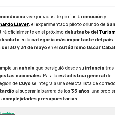
 mendocino
vive jornadas de profunda
emoción
y
nardo Llaver
, el experimentado piloto oriundo de
Sa
tirá oficialmente en el próximo
debutante del
Turis
absoluto
en la
categoría más importante del país
 del 30 y 31 de mayo
en el
Autódromo Oscar Caba
cumple un
anhelo
que persiguió desde su
infancia
tras
pistas nacionales
. Para la
estadística general
de l
 región de
Cuyo
se integra a una selecta lista de corred
tardío
al superar la barrera de los
35 años
, una probl
as
complejidades presupuestarias
.
 también: