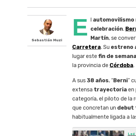
E
l
automovilismo
celebración
.
Ber
Martín
, se conver
Sebastián Muzi
Carretera
. Su
estreno 
lugar este
fin de semana
la provincia de
Córdoba
.
A sus
38 años
, “
Berni
” 
extensa
trayectoria
en
categoría, el piloto de la
que concretan un
debut 
habitualmente ligada a l
Leé