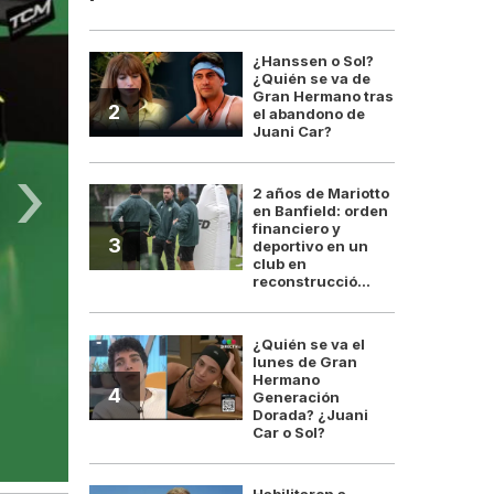
¿Hanssen o Sol?
¿Quién se va de
Gran Hermano tras
2
el abandono de
Juani Car?
›
2 años de Mariotto
en Banfield: orden
financiero y
3
deportivo en un
club en
reconstrucció...
¿Quién se va el
lunes de Gran
Hermano
4
Generación
Dorada? ¿Juani
Car o Sol?
Habilitaron a