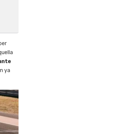
ber
quella
tante
n ya