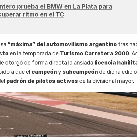
ntero prueba el BMW en La Plata para
cuperar ritmo en el TC
iosa
“máxima” del automovilismo argentino
tras ha
sto
en la temporada de
Turismo Carretera 2000
. A
le otorgó de forma directa la ansiada
licencia habili
bido a que el
campeón
y
subcampeón
de dicha edició
del
padrón de pilotos activos
de la divisional mayor.