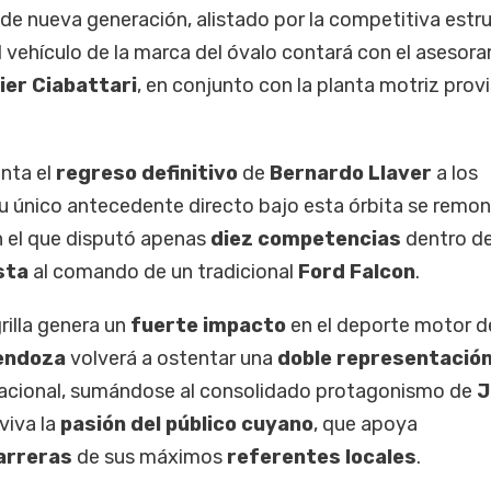
de nueva generación, alistado por la competitiva estr
El vehículo de la marca del óvalo contará con el asesor
ier Ciabattari
, en conjunto con la planta motriz prov
nta el
regreso definitivo
de
Bernardo Llaver
a los
Su único antecedente directo bajo esta órbita se remon
en el que disputó apenas
diez competencias
dentro de
sta
al comando de un tradicional
Ford Falcon
.
grilla genera un
fuerte impacto
en el deporte motor d
endoza
volverá a ostentar una
doble representació
nacional, sumándose al consolidado protagonismo de
J
viva la
pasión del público cuyano
, que apoya
arreras
de sus máximos
referentes locales
.