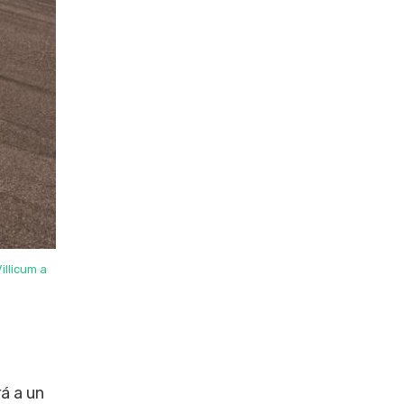
llicum a
rá a un