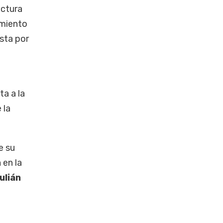
uctura
amiento
ista por
ta a la
 la
e su
n
en la
ulián