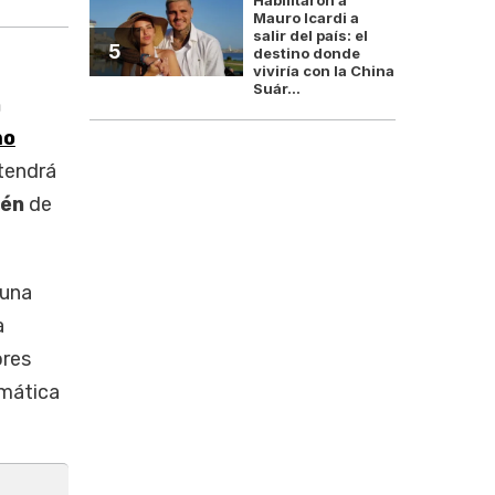
Mauro Icardi a
salir del país: el
5
destino donde
viviría con la China
Suár...
n
mo
tendrá
lén
de
 una
a
ores
emática