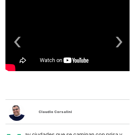
‹
›
Claudio Corsalini
ay ciudades que se caminan con prisa y