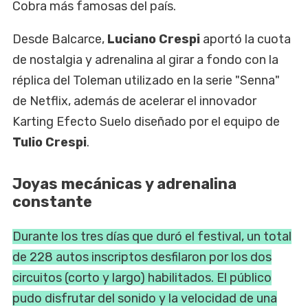
Cobra más famosas del país.
Desde Balcarce,
Luciano Crespi
aportó la cuota
de nostalgia y adrenalina al girar a fondo con la
réplica del Toleman utilizado en la serie "Senna"
de Netflix, además de acelerar el innovador
Karting Efecto Suelo diseñado por el equipo de
Tulio Crespi
.
Joyas mecánicas y adrenalina
constante
Durante los tres días que duró el festival, un total
de 228 autos inscriptos desfilaron por los dos
circuitos (corto y largo) habilitados. El público
pudo disfrutar del sonido y la velocidad de una