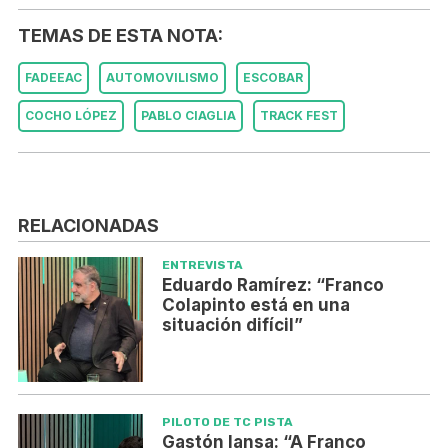
TEMAS DE ESTA NOTA:
FADEEAC
AUTOMOVILISMO
ESCOBAR
COCHO LÓPEZ
PABLO CIAGLIA
TRACK FEST
RELACIONADAS
ENTREVISTA
Eduardo Ramírez: “Franco
Colapinto está en una
situación difícil”
PILOTO DE TC PISTA
Gastón Iansa: “A Franco