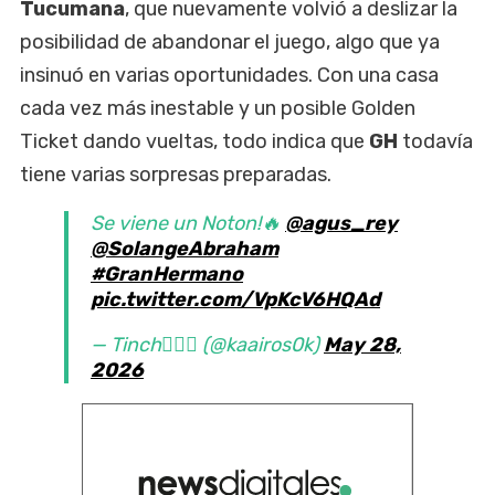
Tucumana
, que nuevamente volvió a deslizar la
posibilidad de abandonar el juego, algo que ya
insinuó en varias oportunidades. Con una casa
cada vez más inestable y un posible Golden
Ticket dando vueltas, todo indica que
GH
todavía
tiene varias sorpresas preparadas.
Se viene un Noton!🔥
@agus_rey
@SolangeAbraham
#GranHermano
pic.twitter.com/VpKcV6HQAd
— Tinch❤️‍🔥🐐 (@kaairos0k)
May 28,
2026