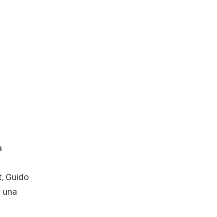
a
t, Guido
e una