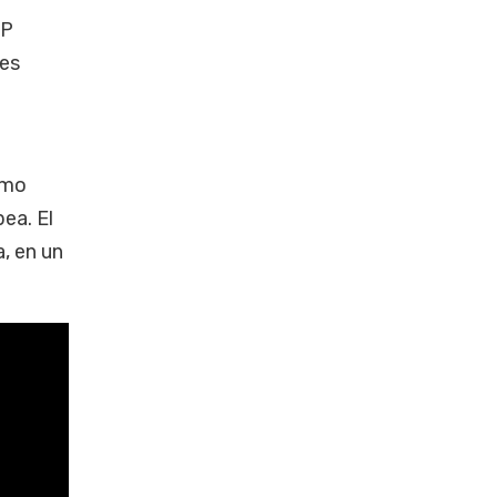
EP
nes
imo
ea. El
, en un