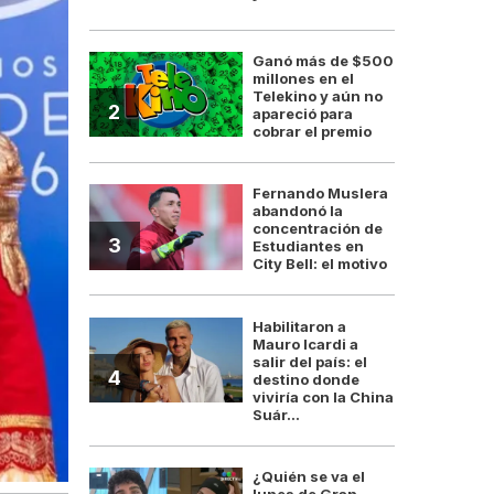
Ganó más de $500
millones en el
Telekino y aún no
2
apareció para
cobrar el premio
Fernando Muslera
abandonó la
concentración de
3
Estudiantes en
City Bell: el motivo
Habilitaron a
Mauro Icardi a
salir del país: el
4
destino donde
viviría con la China
Suár...
¿Quién se va el
lunes de Gran