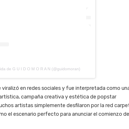
tida de G U I D O M O R A N (@guidomoran)
viralizó en redes sociales y fue interpretada como un
artística, campaña creativa y estética de popstar
uchos artistas simplemente desfilaron por la red carpe
omo el escenario perfecto para anunciar el comienzo d