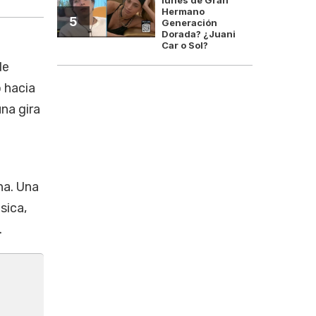
Hermano
5
Generación
Dorada? ¿Juani
Car o Sol?
de
o hacia
una gira
na. Una
sica,
.