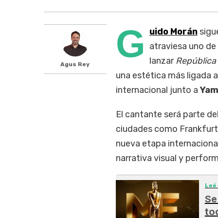
G
uido Morán
sigu
atraviesa uno de
lanzar
República
Agus Rey
una estética más ligada al
internacional junto a
Yam
El cantante será parte de
ciudades como Frankfurt,
nueva etapa internaciona
narrativa visual y perfo
Leé
Se
to