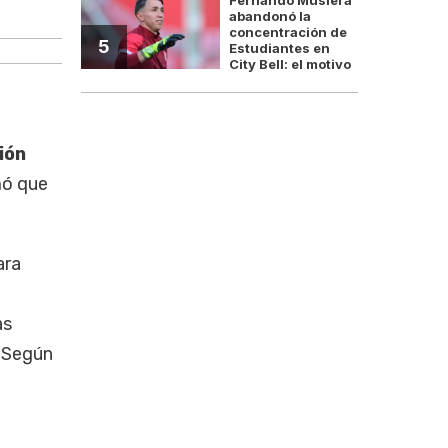
abandonó la
concentración de
5
Estudiantes en
City Bell: el motivo
ión
ó que
ara
as
. Según