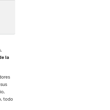
,
e la
dores
 sus
io,
o, todo