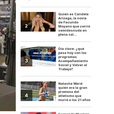
Quién es Candela
Arizaga, la novia
de Facundo
2
Moyano que corrió
semidesnuda en
plena cal...
Día clave: ¿qué
pasa hoy con los
programas
3
Acompañamiento
Social y Volver al
Trabajo?
Natasha Ward:
quién era la gran
promesa del
4
atletismo que
murió a los 21 años
Fernando Muslera