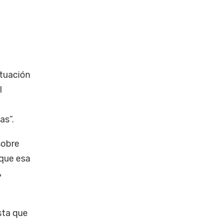
ituación
l
as”.
sobre
 que esa
,
sta que