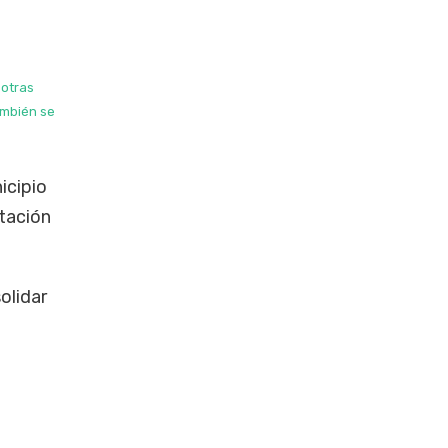
 otras
ambién se
icipio
tación
olidar