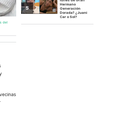
Hermano
5
Generación
Dorada? ¿Juani
Car o Sol?
s del
Nicolás Mantegazza encabezó una nueva jornada vincula
s
y
 vecinas
r