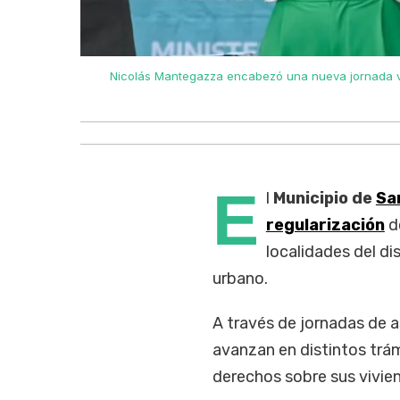
cinos del
Nicolás Mantegazza encabezó una nueva jornada vin
E
l
Municipio de
Sa
regularización
do
localidades del di
urbano.
A través de jornadas de 
avanzan en distintos trá
derechos sobre sus vivie