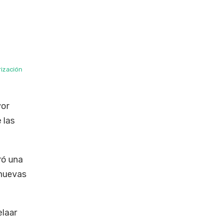
rización
yor
 las
ró una
 nuevas
elaar