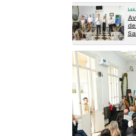
Leé
Av
de
Sa