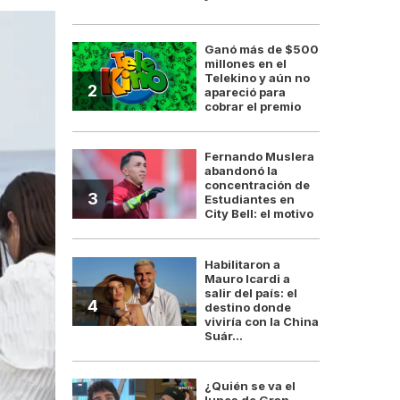
Ganó más de $500
millones en el
Telekino y aún no
2
apareció para
cobrar el premio
Fernando Muslera
abandonó la
concentración de
3
Estudiantes en
City Bell: el motivo
Habilitaron a
Mauro Icardi a
salir del país: el
4
destino donde
viviría con la China
Suár...
¿Quién se va el
lunes de Gran