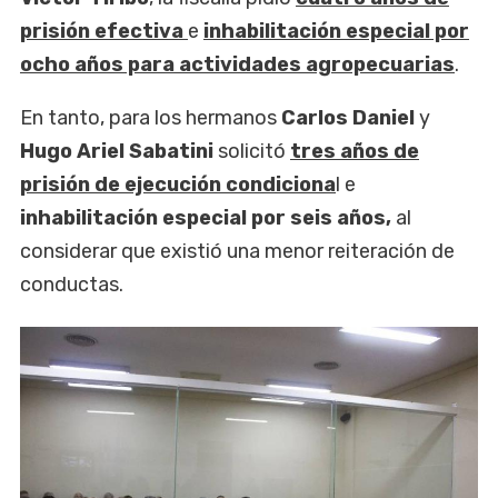
prisión efectiva
e
inhabilitación especial por
ocho años para actividades agropecuarias
.
En tanto, para los hermanos
Carlos Daniel
y
Hugo Ariel Sabatini
solicitó
tres años de
prisión de ejecución condiciona
l e
inhabilitación especial por seis años,
al
considerar que existió una menor reiteración de
conductas.